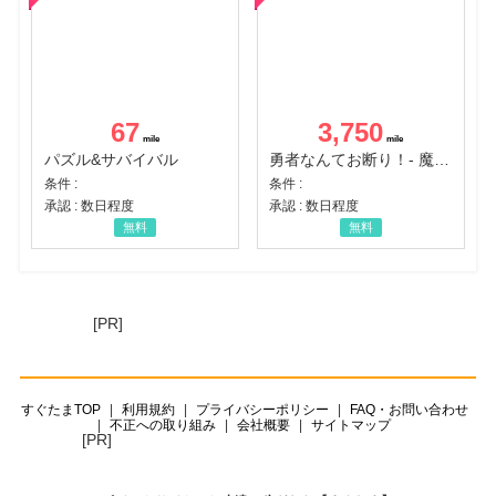
67
3,750
パズル&サバイバル
勇者なんてお断り！- 魔王の力で異世界征服
条件 :
条件 :
承認 : 数日程度
承認 : 数日程度
無料
無料
[PR]
すぐたまTOP
利用規約
プライバシーポリシー
FAQ・お問い合わせ
不正への取り組み
会社概要
サイトマップ
[PR]