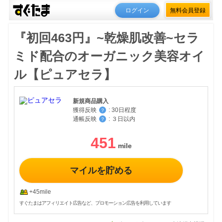
ログイン
無料会員登録
『初回463円』~乾燥肌改善~セラ
ミド配合のオーガニック美容オイ
ル【ピュアセラ】
新規商品購入
獲得反映
:
30日程度
？
通帳反映
:
３日以内
？
451
マイルを貯める
+45mile
すぐたまはアフィリエイト広告など、プロモーション広告を利用しています