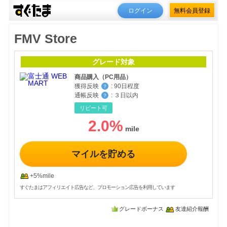
ログイン
無料会員登録
FMV Store
グレード対象
商品購入（PC用品）
獲得反映
:
90日程度
？
通帳反映
:
３日以内
？
リピート可
2.0
%
マイルを貯める
+5%mile
すぐたまはアフィリエイト広告など、プロモーション広告を利用しています
グレードボーナス
友達紹介報酬