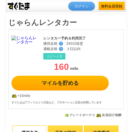
ログイン
無料会員登録
じゃらんレンタカー
レンタカー予約＆利用完了
獲得反映
:
340日程度
？
通帳反映
:
３日以内
？
リピート可
160
マイルを貯める
+16mile
すぐたまはアフィリエイト広告など、プロモーション広告を利用しています
グレードボーナス
友達紹介報酬