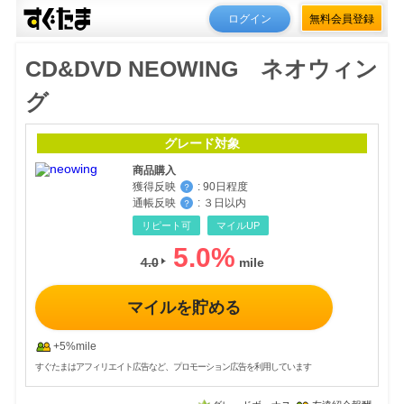
ログイン
無料会員登録
CD&DVD NEOWING ネオウィン
グ
グレード対象
商品購入
獲得反映
:
90日程度
？
通帳反映
:
３日以内
？
リピート可
マイルUP
5.0
%
4.0
マイルを貯める
+5%mile
すぐたまはアフィリエイト広告など、プロモーション広告を利用しています