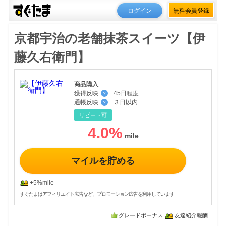
ログイン
無料会員登録
京都宇治の老舗抹茶スイーツ【伊
藤久右衛門】
商品購入
獲得反映
:
45日程度
？
通帳反映
:
３日以内
？
リピート可
4.0
%
マイルを貯める
+5%mile
すぐたまはアフィリエイト広告など、プロモーション広告を利用しています
グレードボーナス
友達紹介報酬