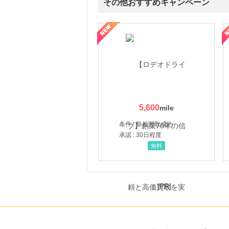
その他おすすめキャンペーン
にお申し込みがありました
24時間前
属の無料査定
を美しくをテーマにした商品で女性の美を応援しています
【ITトレンドMoney】相談プロモーション
ハ
Yahoo!ショッピング
2.0
%mile
にお申し込みがありました
24時間前
ホットペッパーグルメ
100
mile
にお申し込みがありました
5,600
3時間前
ブックオフオンライン販売
条件 : 新規買取成約
3.0
%mile
承認 : 30日程度
にお申し込みがありました
無料
[PR]