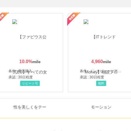
ミングウォーター【販売代理店】
10.0
%
4,960
条件 : 商品購入
条件 : インタビューヒアリング完了
承認 : 30日程度
承認 : 30日程度
リピート可
無料