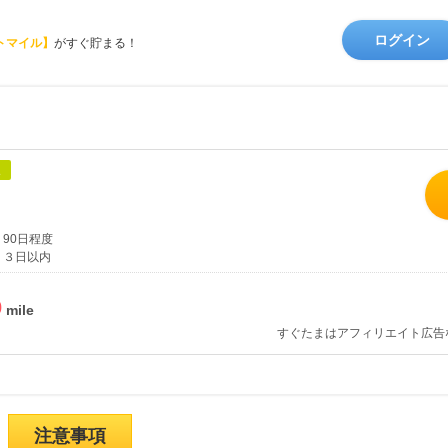
ログイン
トマイル】
がすぐ貯まる！
象
90日程度
３日以内
%
すぐたまはアフィリエイト広告
注意事項