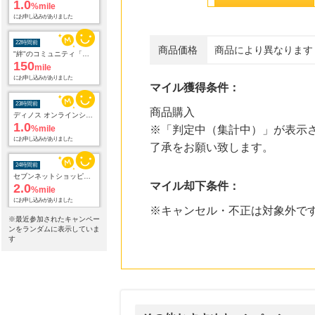
1.0
%mile
にお申し込みがありました
22時間前
商品価格
商品により異なります
"絆"のコミュニティ「公式サークル館」無料会員登録プロモーション
150
mile
にお申し込みがありました
マイル獲得条件：
23時間前
商品購入
ディノス オンラインショップ
1.0
%mile
※「判定中（集計中）」が表示さ
にお申し込みがありました
了承をお願い致します。
24時間前
セブンネットショッピング(セブン-イレブン受取なら送料無料)
マイル却下条件：
2.0
%mile
にお申し込みがありました
※キャンセル・不正は対象外で
※最近参加されたキャンペー
24時間前
ンをランダムに表示していま
【マツキヨココカラオンラインストア】マツモトキヨシ・ココカラファイン公式通販サイト
す
3.8
%mile
にお申し込みがありました
24時間前
電子貸本Renta!
14.0
%mile