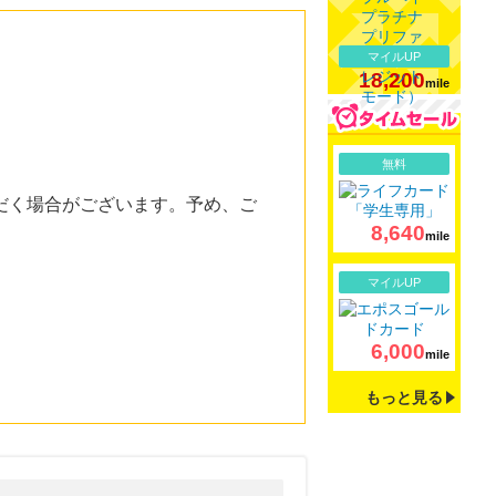
マイルUP
18,200
mile
詳細
無料
だく場合がございます。予め、ご
8,640
mile
詳細
マイルUP
6,000
mile
もっと見る