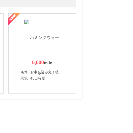
6,000
条件 : お申し込み完了後、決済登録完了と1ヶ月以内のサーバー初回設置。
承認 : 45日程度