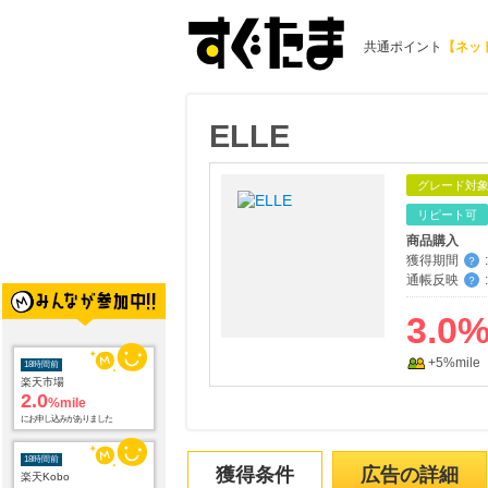
共通ポイント
【ネッ
ELLE
グレード対
リピート可
商品購入
獲得期間
:
？
通帳反映
:
？
3.0
+5%mile
18時間前
楽天市場
2.0
%mile
にお申し込みがありました
18時間前
獲得条件
広告の詳細
楽天Kobo