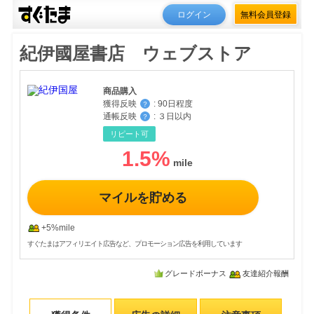
ログイン
無料会員登録
紀伊國屋書店 ウェブストア
商品購入
獲得反映
:
90日程度
？
通帳反映
:
３日以内
？
リピート可
1.5
%
マイルを貯める
+5%mile
すぐたまはアフィリエイト広告など、プロモーション広告を利用しています
グレードボーナス
友達紹介報酬