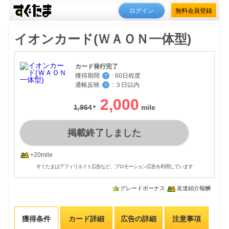
ログイン
無料会員登録
イオンカード(ＷＡＯＮ一体型)
カード発行完了
獲得期間
:
60日程度
？
通帳反映
:
３日以内
？
2,000
1,964
掲載終了しました
+20mile
すぐたまはアフィリエイト広告など、プロモーション広告を利用しています
グレードボーナス
友達紹介報酬
獲得条件
カード詳細
広告の詳細
注意事項