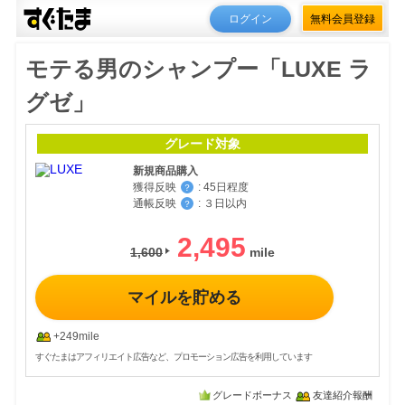
ログイン
無料会員登録
モテる男のシャンプー「LUXE ラ
グゼ」
グレード対象
新規商品購入
獲得反映
:
45日程度
？
通帳反映
:
３日以内
？
2,495
1,600
マイルを貯める
+249mile
すぐたまはアフィリエイト広告など、プロモーション広告を利用しています
グレードボーナス
友達紹介報酬