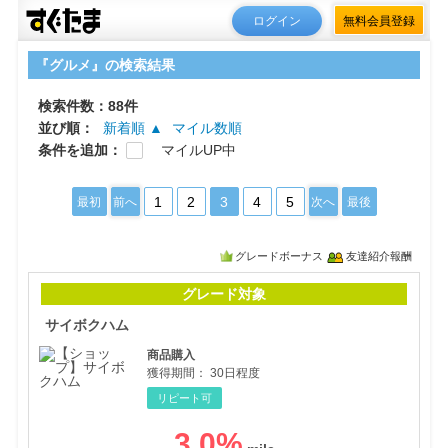
ログイン
無料会員登録
『グルメ』の検索結果
検索件数：88件
並び順：
新着順 ▲
マイル数順
条件を追加：
マイルUP中
1
2
3
4
5
最初
前へ
次へ
最後
グレードボーナス
友達紹介報酬
サイ
グレード対象
サイボクハム
商品購入
獲得期間：
30日程度
リピート可
3.0
%