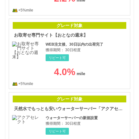
+5%mile
お取
グレード対象
お取寄せ専門サイト【おとなの週末】
WEB注文後、30日以内の出荷完了
獲得期間：
30日程度
リピート可
4.0
%
+5%mile
天然
グレード対象
天然水でもっとも安いウォーターサーバー「アクアセレクト」
ウォーターサーバーの新規設置
獲得期間：
30日程度
リピート可