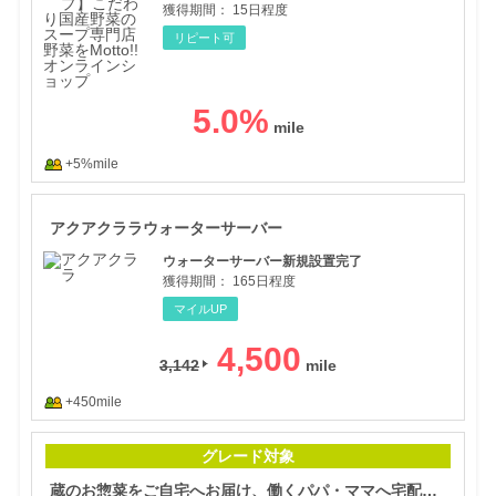
獲得期間：
15日程度
リピート可
5.0
%
+5%mile
アク
アクアクララウォーターサーバー
ウォーターサーバー新規設置完了
獲得期間：
165日程度
マイルUP
4,500
3,142
+450mile
蔵の
グレード対象
蔵のお惣菜をご自宅へお届け、働くパパ・ママへ宅配食サービス【シェフの無添つくりおき】