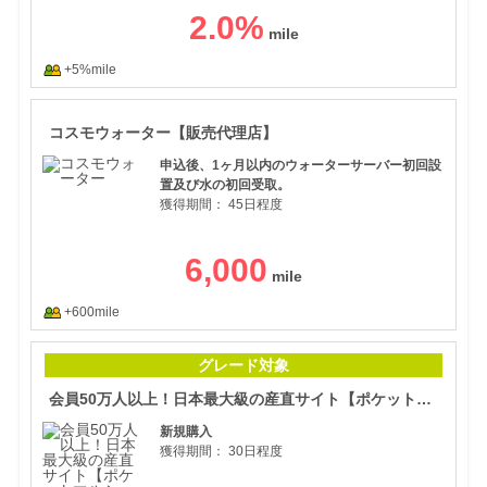
2.0
%
+5%mile
コス
コスモウォーター【販売代理店】
申込後、1ヶ月以内のウォーターサーバー初回設
置及び水の初回受取。
獲得期間：
45日程度
6,000
+600mile
会員
グレード対象
会員50万人以上！日本最大級の産直サイト【ポケットマルシェ】
新規購入
獲得期間：
30日程度