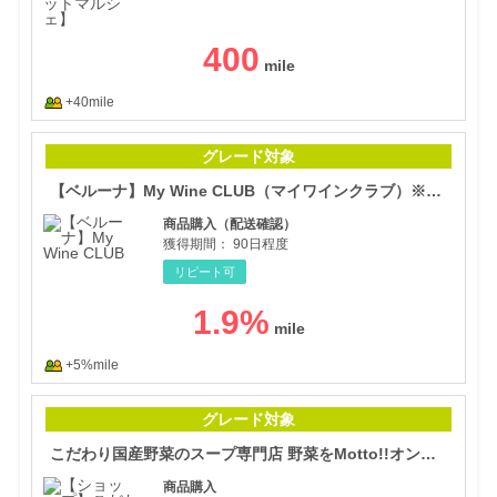
400
+40mile
【ベ
グレード対象
【ベルーナ】My Wine CLUB（マイワインクラブ）※リピート購入
商品購入（配送確認）
獲得期間：
90日程度
リピート可
1.9
%
+5%mile
こだ
グレード対象
こだわり国産野菜のスープ専門店 野菜をMotto!!オンラインショップ
商品購入