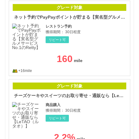
ネッ
グレード対象
ネット予約でPayPayポイントが貯まる【実名型グルメサービスNo.1のRetty】
レストラン予約
獲得期間：
30日程度
リピート可
160
+16mile
チー
グレード対象
チーズケーキやスイーツのお取り寄せ・通販なら【LeTAO（ルタオ）】
商品購入
獲得期間：
30日程度
リピート可
2.2
%