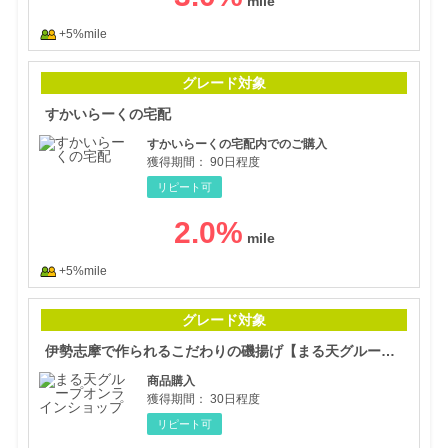
+5%mile
すか
グレード対象
すかいらーくの宅配
すかいらーくの宅配内でのご購入
獲得期間：
90日程度
リピート可
2.0
%
+5%mile
伊勢
グレード対象
伊勢志摩で作られるこだわりの磯揚げ【まる天グループオンラインショップ】
商品購入
獲得期間：
30日程度
リピート可