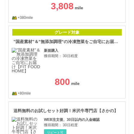
3,808
+380mile
”国
グレード対象
”国産素材”＆"無添加調理"の冷凍惣菜をご自宅にお届け【FIT FOOD HOME】
新規購入
獲得期間：
30日程度
800
+80mile
送料
送料無料のお試しセット好調！米沢牛専門店【さかの】
WEB注文後、30日以内の入金確認
獲得期間：
30日程度
リピート可