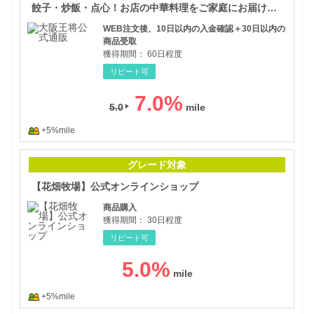
餃子・炒飯・点心！お店の中華料理をご家庭にお届け！【大阪王将公式通販】
WEB注文後、10日以内の入金確認＋30日以内の
商品受取
獲得期間：
60日程度
リピート可
7.0
%
5.0
+5%mile
【花
グレード対象
【花畑牧場】公式オンラインショップ
商品購入
獲得期間：
30日程度
リピート可
5.0
%
+5%mile