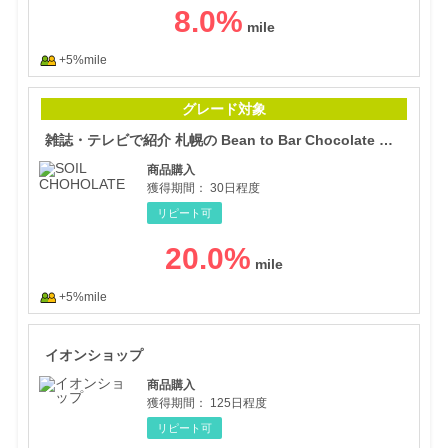
8.0
%
+5%mile
雑誌・
グレード対象
雑誌・テレビで紹介 札幌の Bean to Bar Chocolate 専門店！【SOIL CHOHOLATE】
商品購入
獲得期間：
30日程度
リピート可
20.0
%
+5%mile
イオ
イオンショップ
商品購入
獲得期間：
125日程度
リピート可