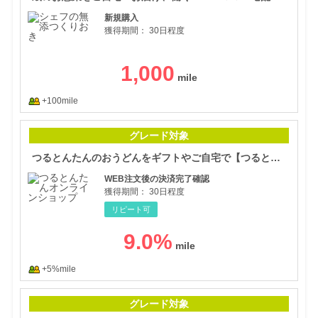
新規購入
獲得期間：
30日程度
1,000
+100mile
つる
グレード対象
つるとんたんのおうどんをギフトやご自宅で【つるとんたんオンラインショップ】
WEB注文後の決済完了確認
獲得期間：
30日程度
リピート可
9.0
%
+5%mile
餃子
グレード対象