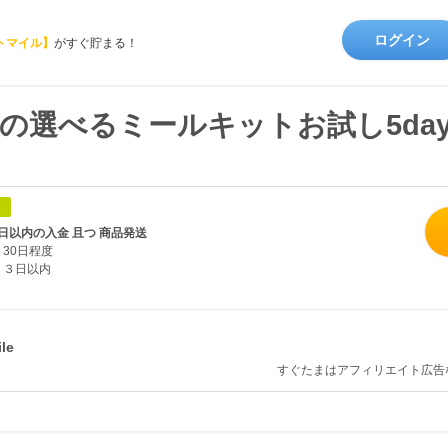
ログイン
トマイル】
がすぐ貯まる！
４つの選べるミールキットお試し5d
象
日以内の入金 且つ 商品発送
30日程度
３日以内
すぐたまはアフィリエイト広告