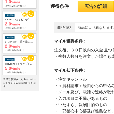
1.0
%mile
獲得条件
広告の詳細
にお申し込みがありました
16時間前
Yahoo!ショッピング
2.0
%mile
商品価格
商品により異なります
にお申し込みがありました
16時間前
マイル獲得条件：
レコチョク 日本最大級の音楽配信サイト
2.0
%mile
注文後、３０日以内の入金 且つ
にお申し込みがありました
・複数人数分を注文した場合も
16時間前
Trip.com（トリップドットコム）ホテル
5.0
%mile
マイル却下条件：
にお申し込みがありました
・注文キャンセル
※最近参加されたキャンペー
16時間前
ンをランダムに表示していま
・＜資料請求＞経由からの申込
L.L.Beanオンラインショップ
す
1.9
%mile
・メール及び、電話で連絡が取
にお申し込みがありました
・入力項目に不備があるもの
・いたずら、報酬目的のもの
16時間前
Qoo10
・一部都心中心部及び離島など
3.0
%mile