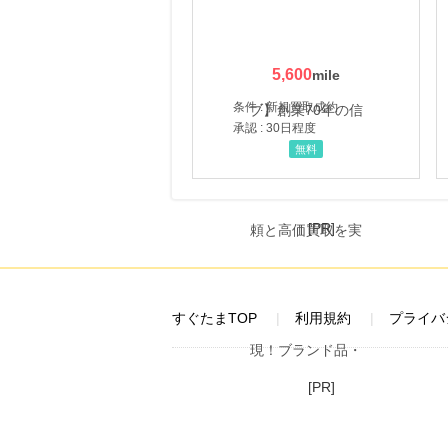
5,600
条件 : 新規買取成約
承認 : 30日程度
無料
[PR]
すぐたまTOP
利用規約
プライバ
[PR]