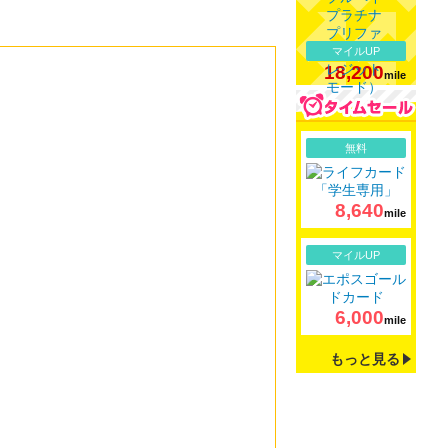
マイルUP
18,200
mile
詳細
無料
8,640
mile
詳細
マイルUP
6,000
mile
もっと見る