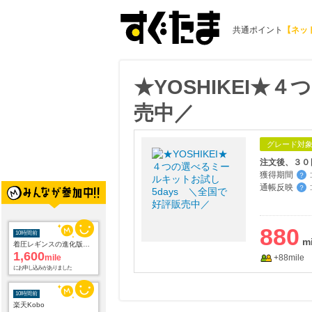
共通ポイント
【ネッ
★YOSHIKEI★
売中／
グレード対
注文後、３０
獲得期間
:
？
通帳反映
:
？
880
10時間前
着圧レギンスの進化版！脚をグッと引き締め細く長く魅せる！【slimuse】
1,600
mile
+88mile
にお申し込みがありました
10時間前
楽天Kobo