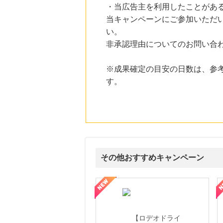
・当広告主を利用したことがあ
にお申し込みがありました
当キャンペーンにご参加いただ
16時間前
い。
ORBIS オルビス
3.5
%mile
非承認理由についてのお問い合
にお申し込みがありました
19時間前
※成果確定の目安の日数は、参
ブックオフオンライン販売
す。
3.0
%mile
にお申し込みがありました
10時間前
楽天市場
2.0
%mile
にお申し込みがありました
10時間前
その他おすすめキャンペーン
着圧レギンスの進化版！脚をグッと引き締め細く長く魅せる！【slimuse】
1,600
mile
にお申し込みがありました
属の無料査定
を美しくをテーマにした商品で女性の美を応援しています
【ITトレンドMoney】相談プロモーション
ハ