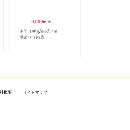
6,000
条件 : お申し込み完了後、決済登録完了と1ヶ月以内のサーバー初回設置。
承認 : 45日程度
社概要
サイトマップ