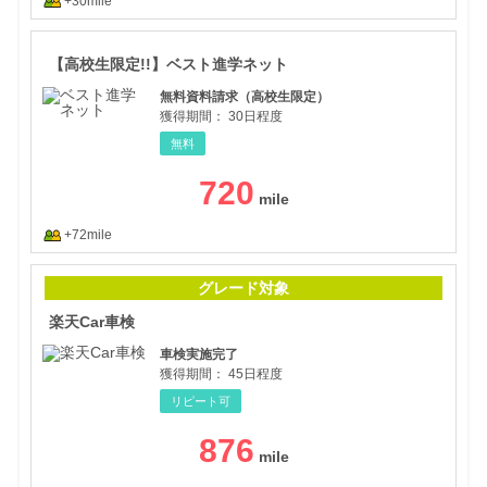
+30mile
【高
【高校生限定!!】ベスト進学ネット
無料資料請求（高校生限定）
獲得期間：
30日程度
無料
720
+72mile
楽天
グレード対象
楽天Car車検
車検実施完了
獲得期間：
45日程度
リピート可
876