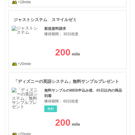
+18mile
ジャ
ジャストシステム スマイルゼミ
新規資料請求
獲得期間：
30日程度
200
+20mile
「デ
「ディズニーの英語システム」無料サンプルプレゼント
無料サンプルのWEB申込み後、45日以内の商品
到着
獲得期間：
60日程度
無料
200
+20mile