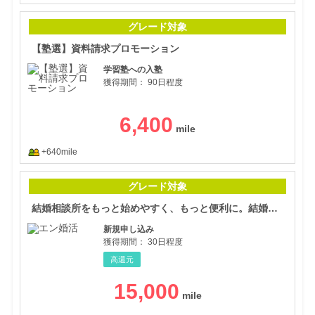
【塾
グレード対象
【塾選】資料請求プロモーション
学習塾への入塾
獲得期間：
90日程度
6,400
+640mile
結婚
グレード対象
結婚相談所をもっと始めやすく、もっと便利に。結婚相談所ならエン婚活エージェント。(18-0427)
新規申し込み
獲得期間：
30日程度
高還元
15,000