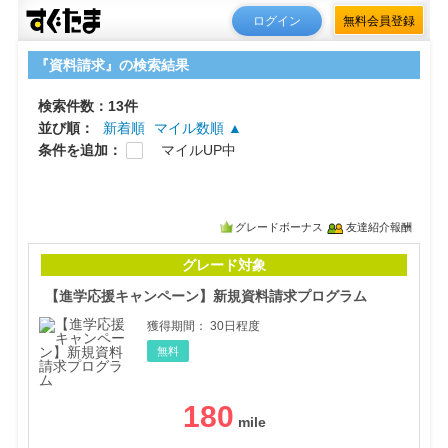
ログイン
無料会員登録
『資料請求』の検索結果
検索件数：13件
並び順：
新着順
マイル数順 ▲
条件を追加：
マイルUP中
グレードボーナス
友達紹介報酬
【進
グレード対象
【進学応援キャンペーン】新規資料請求プログラム
獲得期間：
30日程度
無料
180