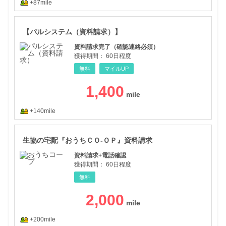
+87mile
​【
​【​​パルシステム（資料請求）】
資料請求完了（確認連絡必須）
獲得期間：
60日程度
無料
マイルUP
1,400
+140mile
生協
生協の宅配『おうちＣＯ-ＯＰ』資料請求
資料請求+電話確認
獲得期間：
60日程度
無料
2,000
+200mile