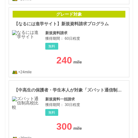
【な
グレード対象
【なるには進学サイト】新規資料請求プログラム
新規資料請求
獲得期間：
60日程度
無料
240
+24mile
【中
【中高生の保護者・学生本人が対象「ズバット通信制高校比較」】新規資料一括請求プログラム
新規資料一括請求
獲得期間：
30日程度
無料
300