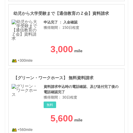
幼児
幼児から大学受験まで【通信教育のＺ会】資料請求
申込完了 ： 入金確認
獲得期間：
150日程度
3,000
+300mile
【グ
【グリーン・ワークホース】 無料資料請求
資料請求申込時の電話確認、及び送付完了後の
電話確認完了
獲得期間：
30日程度
無料
5,600
+560mile