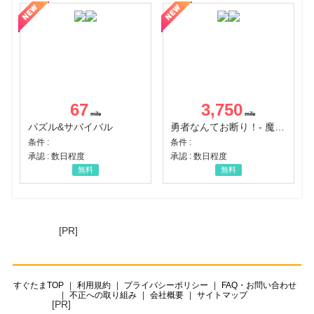
67
3,750
パズル&サバイバル
勇者なんてお断り！- 魔王の力で異世界征服
条件 :
条件 :
承認 : 数日程度
承認 : 数日程度
無料
無料
[PR]
すぐたまTOP
利用規約
プライバシーポリシー
FAQ・お問い合わせ
不正への取り組み
会社概要
サイトマップ
[PR]