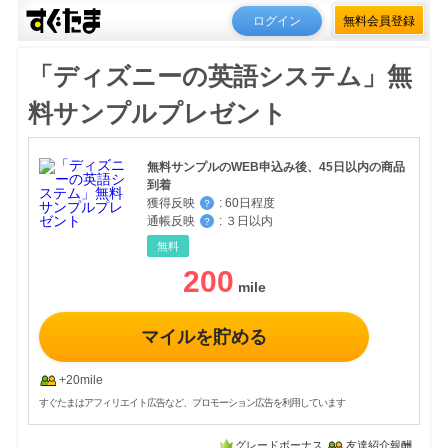
ログイン
無料会員登録
「ディズニーの英語システム」無
料サンプルプレゼント
無料サンプルのWEB申込み後、45日以内の商品
到着
獲得反映
:
60日程度
？
通帳反映
:
３日以内
？
無料
200
マイルを貯める
+20mile
すぐたまはアフィリエイト広告など、プロモーション広告を利用しています
グレードボーナス
友達紹介報酬