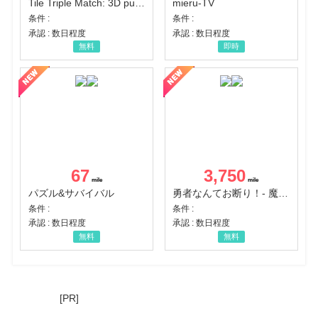
Tile Triple Match: 3D puzzle
mieru-TV
条件 :
条件 :
承認 : 数日程度
承認 : 数日程度
無料
即時
67
3,750
パズル&サバイバル
勇者なんてお断り！- 魔王の力で異世界征服
条件 :
条件 :
承認 : 数日程度
承認 : 数日程度
無料
無料
[PR]