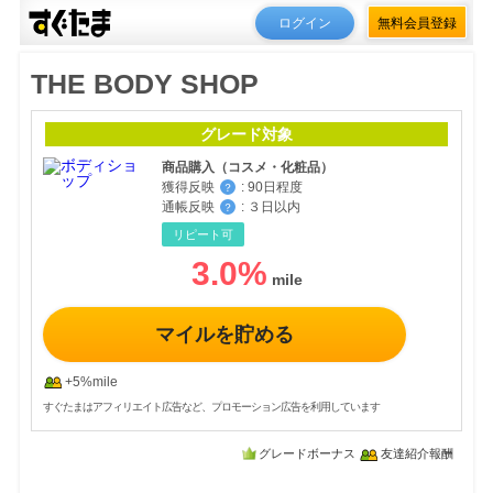
ログイン
無料会員登録
THE BODY SHOP
グレード対象
商品購入（コスメ・化粧品）
獲得反映
:
90日程度
？
通帳反映
:
３日以内
？
リピート可
3.0
%
マイルを貯める
+5%mile
すぐたまはアフィリエイト広告など、プロモーション広告を利用しています
グレードボーナス
友達紹介報酬