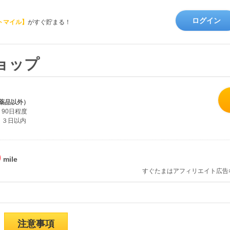
ログイン
トマイル】
がすぐ貯まる！
ョップ
薬品以外）
90日程度
３日以内
%
すぐたまはアフィリエイト広告
注意事項