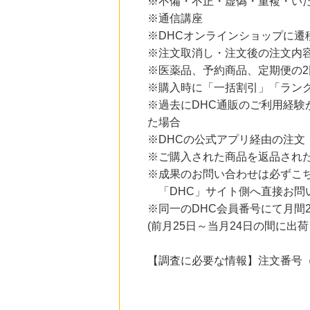
※不備・不正・虚偽・重複・い
にお申し込みがありました
※通信講座
8時間前
※DHCオンラインショップに遷
話題の商品がお得に試せる【サンプル百貨店】ちょっプル申込
1.0
※注文取消し・注文後の注文内
%mile
にお申し込みがありました
※医薬品、予約商品、定期便の2
※購入時に「一括割引」「ラン
11時間前
ブックオフオンライン販売
※過去にDHC通販のご利用経
3.0
%mile
た場合
にお申し込みがありました
※DHCの公式アプリ経由の注文
1時間前
※ご購入された商品を返品され
Rakuten Fashion(楽天ファッション)
4.5
※成果のお問い合わせは必ずこ
%mile
にお申し込みがありました
「DHC」サイト側へ直接お問
※同一のDHC会員番号にて月間
2時間前
楽天Kobo
(前月25日～当月24日の間に
1.0
%mile
にお申し込みがありました
【調査に必要な情報】注文番号（