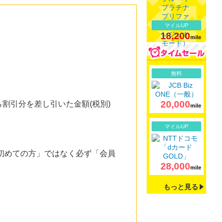
マイルUP
18,200
mile
詳細
無料
20,000
割引分を差し引いた金額(税別)
mile
詳細
マイルUP
初めての方」ではなく必ず「会員
28,000
mile
もっと見る