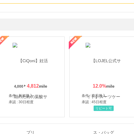
年の信頼と高価買取を実現！ブランド品・貴金属の無料査定
4,812
12.0
%
4,000
条件 : 新規購入
条件 : 商品購入
承認 : 30日程度
承認 : 45日程度
リピート可