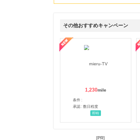
その他おすすめキャンペーン
ni】妊活期のための葉酸サプリ
【LOJEL公式サイト】スーツケース・バッグ
【ロデオドライブ】創業70
1,230
条件 :
承認 : 数日程度
即時
[PR]