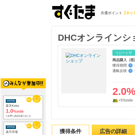
共通ポイント
【ネッ
DHCオンラインシ
リピート可
商品購入（医
獲得期間
:
？
通帳反映
:
？
2.0
2時間前
+5%mile
楽天Kobo
1.0
%mile
にお申し込みがありました
2時間前
獲得条件
広告の詳細
楽天市場