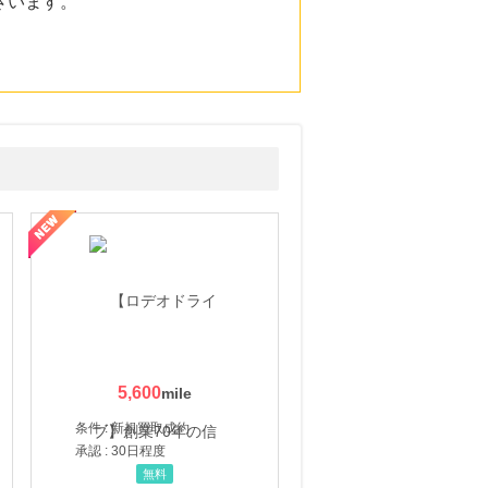
ざいます。
5,600
条件 : 新規買取成約
承認 : 30日程度
無料