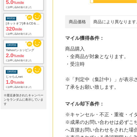
5.0
%mile
にお申し込みがありました
9時間前
商品価格
商品により異なります
[ネットオフ]本＆CD＆DVD買取プロモーション
320
mile
にお申し込みがありました
マイル獲得条件：
13時間前
商品購入
Yahoo!ショッピング
2.0
%mile
・全商品が対象となります。
にお申し込みがありました
・受注時
13時間前
じゃらんnet
※「判定中（集計中）」が表示さ
1.0
%mile
了承をお願い致します。
にお申し込みがありました
※最近参加されたキャンペー
13時間前
ンをランダムに表示していま
Joshin webショップ
マイル却下条件：
す
1.0
%mile
にお申し込みがありました
※キャンセル・不正・重複・イ
※成果のお問い合わせは必ずこ
13時間前
電子貸本Renta!
へ直接お問い合わせをされた場
14.0
%mile