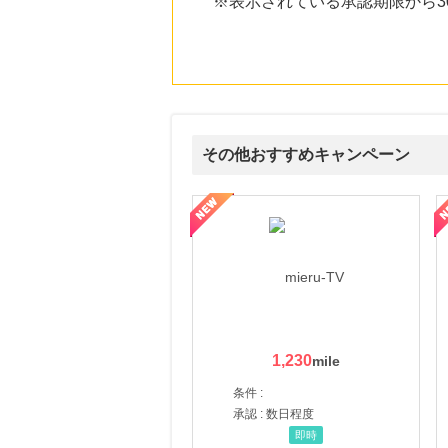
※表示されている承認期限から
にお申し込みがありました
13時間前
【HIS】海外・国内旅行
1.0
%mile
にお申し込みがありました
23時間前
ソースネクスト
その他おすすめキャンペーン
5.0
%mile
にお申し込みがありました
ni】妊活期のための葉酸サプリ
【LOJEL公式サイト】スーツケース・バッグ
【ロデオドライブ】創業70
6時間前
楽天市場
2.0
%mile
にお申し込みがありました
6時間前
au PAY マーケット
1.0
%mile
にお申し込みがありました
1,230
条件 :
承認 : 数日程度
即時