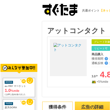
共通ポイント
【ネッ
アットコンタクト
グレード対
リピート可
商品購入
獲得期間
:
？
通帳反映
:
？
4.
3.0
+5%mile
6時間前
au PAY マーケット
1.0
%mile
にお申し込みがありました
7時間前
獲得条件
広告の詳細
楽天GORA