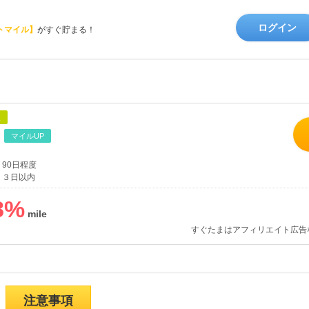
ログイン
トマイル】
がすぐ貯まる！
象
マイルUP
90日程度
３日以内
8
%
すぐたまはアフィリエイト広告
注意事項