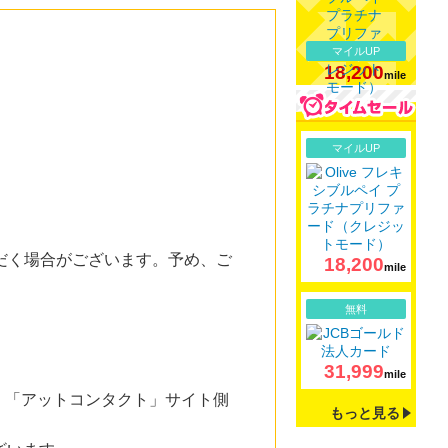
マイルUP
18,200
mile
詳細
マイルUP
だく場合がございます。予め、ご
18,200
mile
詳細
無料
31,999
mile
。「アットコンタクト」サイト側
もっと見る