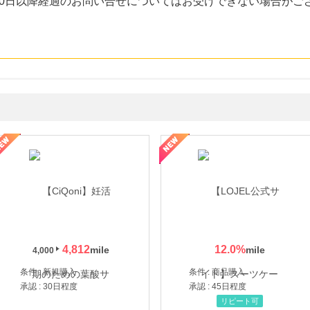
30日以降経過のお問い合せについてはお受けできない場合がご
年の信頼と高価買取を実現！ブランド品・貴金属の無料査定
4,812
12.0
%
4,000
条件 : 新規購入
条件 : 商品購入
承認 : 30日程度
承認 : 45日程度
リピート可