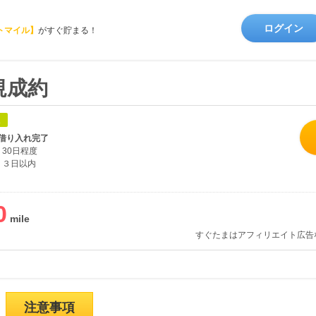
ログイン
トマイル】
がすぐ貯まる！
規成約
象
借り入れ完了
30日程度
３日以内
0
すぐたまはアフィリエイト広告
注意事項