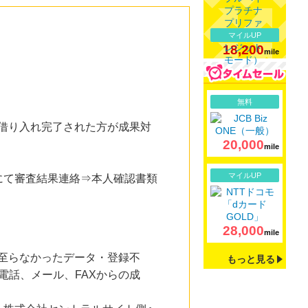
マイルUP
18,200
mile
詳細
無料
し借り入れ完了された方が成果対
20,000
mile
詳細
マイルUP
にて審査結果連絡⇒本人確認書類
28,000
mile
で至らなかったデータ・登録不
もっと見る
電話、メール、FAXからの成