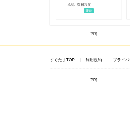
承認 : 数日程度
即時
[PR]
すぐたまTOP
利用規約
プライバ
[PR]