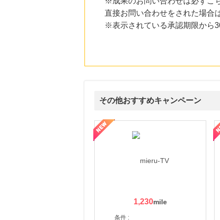
※成果のお問い合わせは必ずこ
にお申し込みがありました
直接お問い合わせをされた場合
22時間前
※表示されている承認期限から
楽天ブックス
1.0
%mile
にお申し込みがありました
22時間前
楽天市場
2.0
%mile
にお申し込みがありました
その他おすすめキャンペーン
3時間前
ピザハットオンライン
3.0
ni】妊活期のための葉酸サプリ
【LOJEL公式サイト】スーツケース・バッグ
【ロデオドライブ】創業70
%mile
にお申し込みがありました
4時間前
ホットペッパーグルメ
100
mile
にお申し込みがありました
1,230
条件 :