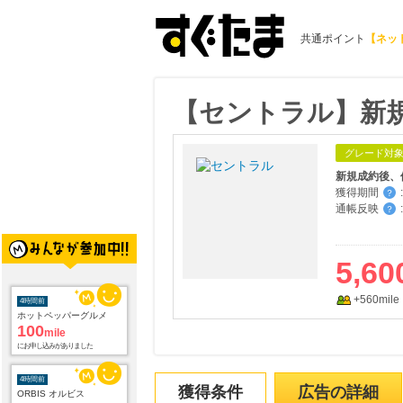
共通ポイント
【ネッ
【セントラル】新
グレード対
新規成約後、
獲得期間
:
？
通帳反映
:
？
5,60
+560mile
4時間前
ホットペッパーグルメ
100
mile
にお申し込みがありました
4時間前
獲得条件
広告の詳細
ORBIS オルビス