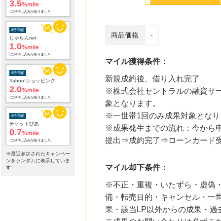
3.5
%mile
にお申し込みがありました
4時間前
商品価格
-
じゃらんnet
1.0
%mile
にお申し込みがありました
マイル獲得条件：
4時間前
新規成約後、借り入れ完了
Yahoo!ショッピング
2.0
%mile
※株式会社セントラルの融資サー
にお申し込みがありました
象となります。
※一世帯1回のみ成果対象となり
4時間前
チケットぴあ
※成果発生までの流れ：今から
0.7
%mile
提出⇒成約完了⇒ローンカード受
にお申し込みがありました
※最近参加されたキャンペー
7時間前
ンをランダムに表示していま
マイル却下条件：
ブックオフオンライン販売
す
3.0
%mile
※不正・重複・いたずら・虚偽・
にお申し込みがありました
備・転売目的・キャンセル・一世
9時間前
果・該当LP以外からの成果・
ニッセン
1.0
%mile