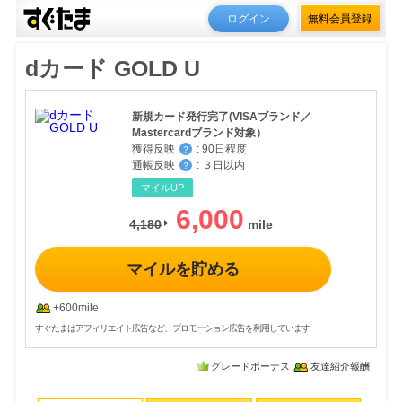
ログイン
無料会員登録
dカード GOLD U
新規カード発行完了(VISAブランド／
Mastercardブランド対象）
獲得反映
:
90日程度
？
通帳反映
:
３日以内
？
マイルUP
6,000
4,180
マイルを貯める
+600mile
すぐたまはアフィリエイト広告など、プロモーション広告を利用しています
グレードボーナス
友達紹介報酬