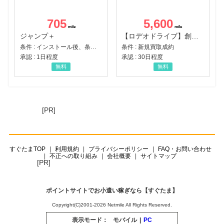
705
5,600
ジャンプ＋
【ロデオドライブ】創業70年の信頼と高価買取を実現！ブランド品・貴金属の無料査定
条件 : インストール後、条件達成
条件 : 新規買取成約
承認 : 1日程度
承認 : 30日程度
無料
無料
[PR]
すぐたまTOP
利用規約
プライバシーポリシー
FAQ・お問い合わせ
不正への取り組み
会社概要
サイトマップ
[PR]
ポイントサイトでお小遣い稼ぎなら【すぐたま】
Copyright(C)2001-2026 Netmile All Rights Reserved.
表示モード：
モバイル
|
PC