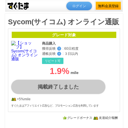
ログイン
無料会員登録
Sycom(サイコム) オンライン通販
グレード対象
商品購入
獲得反映
:
60日程度
？
通帳反映
:
３日以内
？
リピート可
1.9
%
掲載終了しました
+5%mile
すぐたまはアフィリエイト広告など、プロモーション広告を利用しています
グレードボーナス
友達紹介報酬