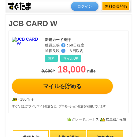
ログイン
無料会員登録
JCB CARD W
新規カード発行
獲得反映
:
60日程度
？
通帳反映
:
３日以内
？
無料
マイルUP
18,000
9,600
マイルを貯める
+180mile
すぐたまはアフィリエイト広告など、プロモーション広告を利用しています
グレードボーナス
友達紹介報酬