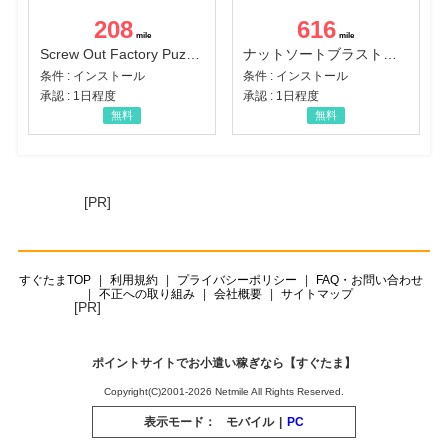
208
616
Screw Out Factory Puzzle 3D（経験値バーのマイルストーンを5にする（ユーザーレベル5に到達する））（Android）
ナットソートブラスト：カラーパズル（チャレンジ11完了）（Android）
条件 : インストール
条件 : インストール
承認 : 1日程度
承認 : 1日程度
無料
無料
[PR]
すぐたまTOP
利用規約
プライバシーポリシー
FAQ・お問い合わせ
不正への取り組み
会社概要
サイトマップ
[PR]
ポイントサイトでお小遣い稼ぎなら【すぐたま】
Copyright(C)2001-2026 Netmile All Rights Reserved.
表示モード：
モバイル
|
PC