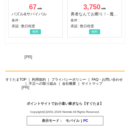
67
3,750
パズル&サバイバル
勇者なんてお断り！- 魔王の力で異世界征服
条件 :
条件 :
承認 : 数日程度
承認 : 数日程度
無料
無料
[PR]
すぐたまTOP
利用規約
プライバシーポリシー
FAQ・お問い合わせ
不正への取り組み
会社概要
サイトマップ
[PR]
ポイントサイトでお小遣い稼ぎなら【すぐたま】
Copyright(C)2001-2026 Netmile All Rights Reserved.
表示モード：
モバイル
|
PC