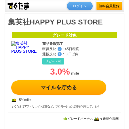
ログイン
無料会員登録
集英社HAPPY PLUS STORE
グレード対象
商品発送完了
獲得反映
:
45日程度
？
通帳反映
:
３日以内
？
リピート可
3.0
%
マイルを貯める
+5%mile
すぐたまはアフィリエイト広告など、プロモーション広告を利用しています
グレードボーナス
友達紹介報酬