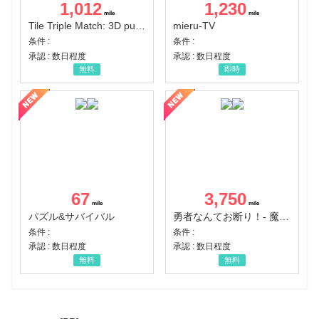
1,012
1,230
Tile Triple Match: 3D puzzle
mieru-TV
条件 :
条件 :
承認 : 数日程度
承認 : 数日程度
無料
即時
67
3,750
パズル&サバイバル
勇者なんてお断り！- 魔王の力で異世界征服
条件 :
条件 :
承認 : 数日程度
承認 : 数日程度
無料
無料