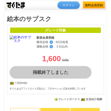
ログイン
無料会員登録
絵本のサブスク
グレード対象
新規会員登録
獲得反映
:
60日程度
？
通帳反映
:
３日以内
？
1,600
掲載終了しました
+160mile
すぐたまはアフィリエイト広告など、プロモーション広告を利用しています
グレードボーナス
友達紹介報酬