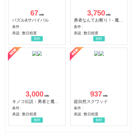
67
3,750
パズル&サバイバル
勇者なんてお断り！- 魔王の力で異世界征服
条件 :
条件 :
承認 : 数日程度
承認 : 数日程度
無料
無料
3,000
937
キノコ伝説：勇者と魔法のランプ
超自然スクワッド
条件 :
条件 :
承認 : 数日程度
承認 : 数日程度
無料
無料