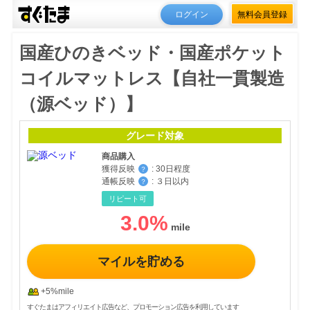
ログイン
無料会員登録
国産ひのきベッド・国産ポケット
コイルマットレス【自社一貫製造
（源ベッド）】
グレード対象
商品購入
獲得反映
:
30日程度
？
通帳反映
:
３日以内
？
リピート可
3.0
%
マイルを貯める
+5%mile
すぐたまはアフィリエイト広告など、プロモーション広告を利用しています