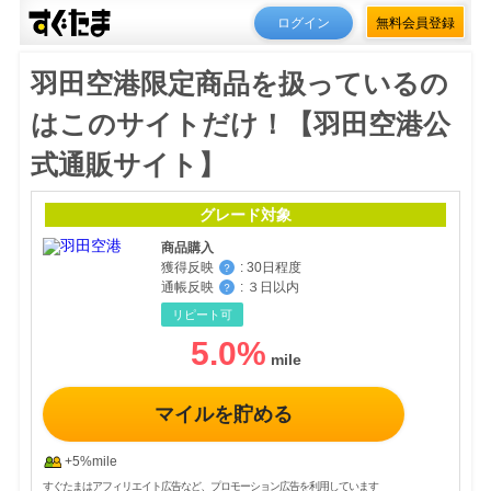
ログイン
無料会員登録
羽田空港限定商品を扱っているの
はこのサイトだけ！【羽田空港公
式通販サイト】
グレード対象
商品購入
獲得反映
:
30日程度
？
通帳反映
:
３日以内
？
リピート可
5.0
%
マイルを貯める
+5%mile
すぐたまはアフィリエイト広告など、プロモーション広告を利用しています