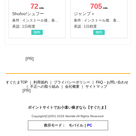
72
705
Shufoo!シュフー
ジャンプ＋
条件 : インストール後、条件達成
条件 : インストール後、条件達成
承認 : 1日程度
承認 : 1日程度
無料
無料
[PR]
すぐたまTOP
利用規約
プライバシーポリシー
FAQ・お問い合わせ
不正への取り組み
会社概要
サイトマップ
[PR]
ポイントサイトでお小遣い稼ぎなら【すぐたま】
Copyright(C)2001-2026 Netmile All Rights Reserved.
表示モード：
モバイル
|
PC