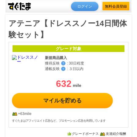
ログイン
無料会員登録
アテニア【ドレススノー14日間体
験セット】
グレード対象
新規商品購入
獲得反映
:
30日程度
？
通帳反映
:
３日以内
？
632
マイルを貯める
+63mile
すぐたまはアフィリエイト広告など、プロモーション広告を利用しています
グレードボーナス
友達紹介報酬