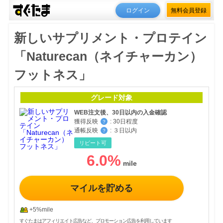
ログイン
無料会員登録
新しいサプリメント・プロテイン
「Naturecan（ネイチャーカン）
フットネス」
グレード対象
WEB注文後、30日以内の入金確認
獲得反映
:
30日程度
？
通帳反映
:
３日以内
？
リピート可
6.0
%
マイルを貯める
+5%mile
すぐたまはアフィリエイト広告など、プロモーション広告を利用しています