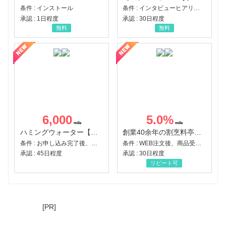
条件 : インストール
条件 : インタビューヒアリング完了
承認 : 1日程度
承認 : 30日程度
無料
無料
6,000
5.0
%
ハミングウォーター【販売代理店】
創業40余年の割烹料亭千賀監修【おせちの千賀屋】おもてなし参道本店
条件 : お申し込み完了後、決済登録完了と1ヶ月以内のサーバー初回設置。
条件 : WEB注文後、商品受け取り+入金確認時点
承認 : 45日程度
承認 : 30日程度
リピート可
[PR]