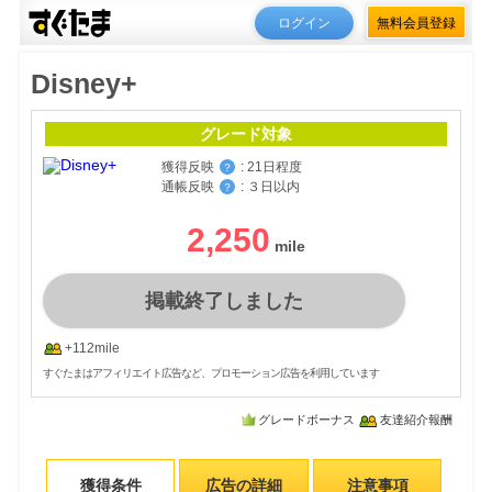
ログイン
無料会員登録
Disney+
グレード対象
獲得反映
:
21日程度
？
通帳反映
:
３日以内
？
2,250
掲載終了しました
+112mile
すぐたまはアフィリエイト広告など、プロモーション広告を利用しています
グレードボーナス
友達紹介報酬
獲得条件
広告の詳細
注意事項