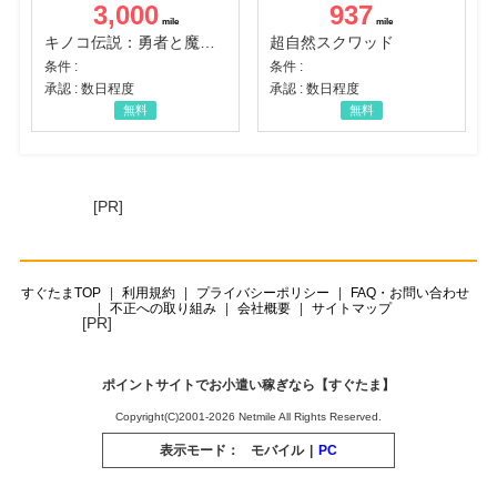
3,000
937
キノコ伝説：勇者と魔法のランプ
超自然スクワッド
条件 :
条件 :
承認 : 数日程度
承認 : 数日程度
無料
無料
[PR]
すぐたまTOP
利用規約
プライバシーポリシー
FAQ・お問い合わせ
不正への取り組み
会社概要
サイトマップ
[PR]
ポイントサイトでお小遣い稼ぎなら【すぐたま】
Copyright(C)2001-2026 Netmile All Rights Reserved.
表示モード：
モバイル
|
PC