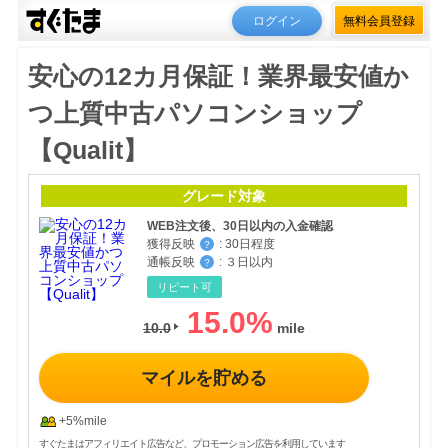
ログイン
無料会員登録
安心の12カ月保証！業界最安値か
つ上質中古パソコンショップ
【Qualit】
グレード対象
WEB注文後、30日以内の入金確認
獲得反映
:
30日程度
？
通帳反映
:
３日以内
？
リピート可
15.0
%
10.0
マイルを貯める
+5%mile
すぐたまはアフィリエイト広告など、プロモーション広告を利用しています