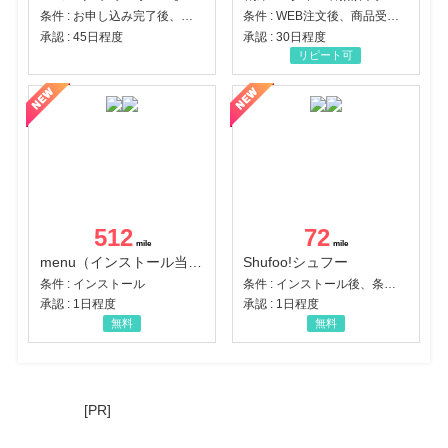
条件 : お申し込み完了後、決済登録完了と1ヶ月以内のサーバー初回設置。
条件 : WEB注文後、商品受け取り+入金確認時点
承認 : 45日程度
承認 : 30日程度
リピート可
512
72
menu（インストール当日に指定のクーポンコード経由で1,500円（税込）以上の初回注文完了）（Android）
Shufoo!シュフー
条件 : インストール
条件 : インストール後、条件達成
承認 : 1日程度
承認 : 1日程度
無料
無料
[PR]