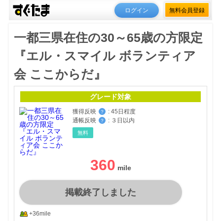
ログイン
無料会員登録
一都三県在住の30～65歳の方限定
『エル・スマイル ボランティア
会 ここからだ』
グレード対象
獲得反映
:
45日程度
？
通帳反映
:
３日以内
？
無料
360
掲載終了しました
+36mile