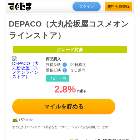
ログイン
無料会員登録
DEPACO（大丸松坂屋コスメオン
ラインストア）
グレード対象
商品購入
獲得反映
:
90日程度
？
通帳反映
:
３日以内
？
リピート可
2.8
%
マイルを貯める
+5%mile
すぐたまはアフィリエイト広告など、プロモーション広告を利用しています