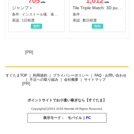
705
1,012
ジャンプ＋
Tile Triple Match: 3D puzzle
条件 : インストール後、条件達成
条件 :
承認 : 1日程度
承認 : 数日程度
無料
無料
[PR]
すぐたまTOP
利用規約
プライバシーポリシー
FAQ・お問い合わせ
不正への取り組み
会社概要
サイトマップ
[PR]
ポイントサイトでお小遣い稼ぎなら【すぐたま】
Copyright(C)2001-2026 Netmile All Rights Reserved.
表示モード：
モバイル
|
PC