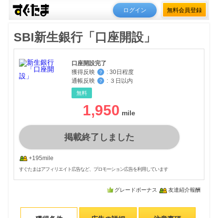
ログイン
無料会員登録
SBI新生銀行「口座開設」
口座開設完了
獲得反映
:
30日程度
？
通帳反映
:
３日以内
？
無料
1,950
掲載終了しました
+195mile
すぐたまはアフィリエイト広告など、プロモーション広告を利用しています
グレードボーナス
友達紹介報酬