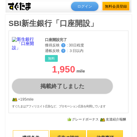
ログイン
無料会員登録
SBI新生銀行「口座開設」
口座開設完了
獲得反映
:
30日程度
？
通帳反映
:
３日以内
？
無料
1,950
掲載終了しました
+195mile
すぐたまはアフィリエイト広告など、プロモーション広告を利用しています
グレードボーナス
友達紹介報酬