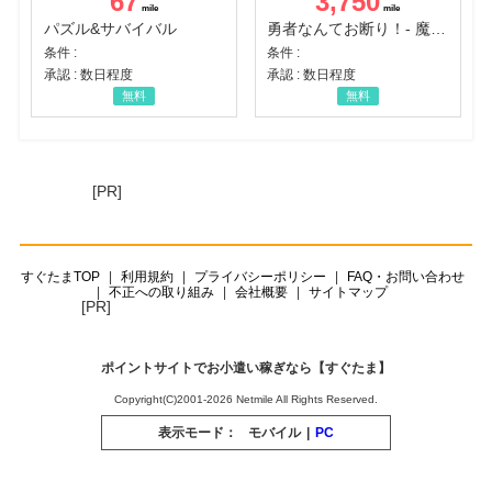
67
3,750
パズル&サバイバル
勇者なんてお断り！- 魔王の力で異世界征服
条件 :
条件 :
承認 : 数日程度
承認 : 数日程度
無料
無料
[PR]
すぐたまTOP
利用規約
プライバシーポリシー
FAQ・お問い合わせ
不正への取り組み
会社概要
サイトマップ
[PR]
ポイントサイトでお小遣い稼ぎなら【すぐたま】
Copyright(C)2001-2026 Netmile All Rights Reserved.
表示モード：
モバイル
|
PC