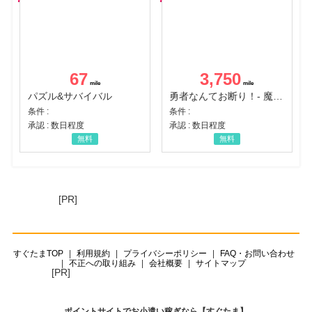
67
3,750
パズル&サバイバル
勇者なんてお断り！- 魔王の力で異世界征服
条件 :
条件 :
承認 : 数日程度
承認 : 数日程度
無料
無料
[PR]
すぐたまTOP
利用規約
プライバシーポリシー
FAQ・お問い合わせ
不正への取り組み
会社概要
サイトマップ
[PR]
ポイントサイトでお小遣い稼ぎなら【すぐたま】