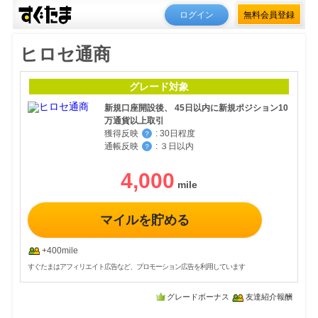
ログイン
無料会員登録
ヒロセ通商
グレード対象
新規口座開設後、 45日以内に新規ポジション10
万通貨以上取引
獲得反映
:
30日程度
？
通帳反映
:
３日以内
？
4,000
マイルを貯める
+400mile
すぐたまはアフィリエイト広告など、プロモーション広告を利用しています
グレードボーナス
友達紹介報酬