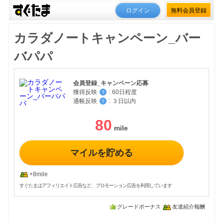
ログイン
無料会員登録
カラダノートキャンペーン_バー
バパパ
会員登録_キャンペーン応募
獲得反映
:
60日程度
？
通帳反映
:
３日以内
？
80
マイルを貯める
+8mile
すぐたまはアフィリエイト広告など、プロモーション広告を利用しています
グレードボーナス
友達紹介報酬