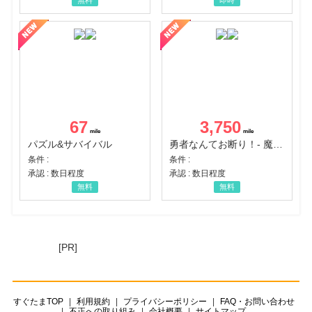
無料
即時
67
3,750
パズル&サバイバル
勇者なんてお断り！- 魔王の力で異世界征服
条件 :
条件 :
承認 : 数日程度
承認 : 数日程度
無料
無料
[PR]
すぐたまTOP
利用規約
プライバシーポリシー
FAQ・お問い合わせ
不正への取り組み
会社概要
サイトマップ