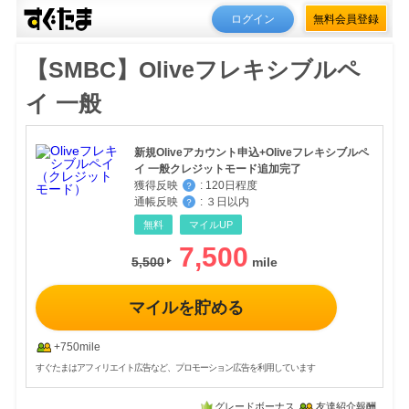
ログイン
無料会員登録
【SMBC】Oliveフレキシブルペ
イ 一般
新規Oliveアカウント申込+Oliveフレキシブルペ
イ 一般クレジットモード追加完了
獲得反映
:
120日程度
？
通帳反映
:
３日以内
？
無料
マイルUP
7,500
5,500
マイルを貯める
+750mile
すぐたまはアフィリエイト広告など、プロモーション広告を利用しています
グレードボーナス
友達紹介報酬