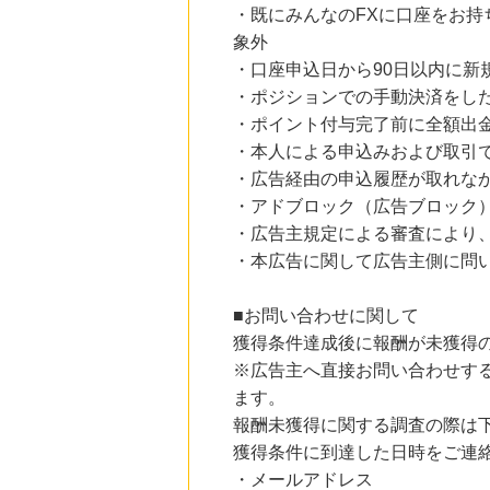
・既にみんなのFXに口座をお持
象外
・口座申込日から90日以内に新規
・ポジションでの手動決済をし
・ポイント付与完了前に全額出
・本人による申込みおよび取引
・広告経由の申込履歴が取れなかった
・アドブロック（広告ブロック
・広告主規定による審査により
・本広告に関して広告主側に問
■お問い合わせに関して
獲得条件達成後に報酬が未獲得
※広告主へ直接お問い合わせす
ます。
報酬未獲得に関する調査の際は
獲得条件に到達した日時をご連
・メールアドレス