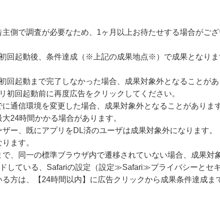
告主側で調査が必要なため、1ヶ月以上お待たせする場合がござ
の初回起動後、条件達成（※上記の成果地点※）で成果となりま
に初回起動まで完了しなかった場合、成果対象外となることがあ
プリ初回起動前に再度広告をクリックしてください。
でに通信環境を変更した場合、成果対象外となることがありま
大24時間かかる場合があります。
ーザー、既にアプリをDL済のユーザは成果対象外になります。
なります。
まで、同一の標準ブラウザ内で遷移されていない場合、成果対
ードしている、Safariの設定（設定≫Safari≫プライバシー
いる方は、【24時間以内】に広告クリックから成果条件達成ま