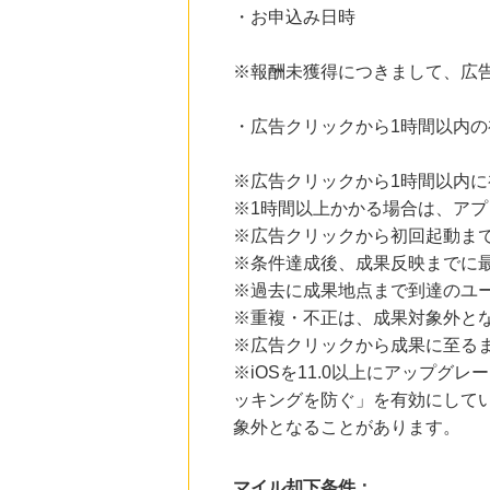
・お申込み日時
※報酬未獲得につきまして、広
・広告クリックから1時間以内
※広告クリックから1時間以内
※1時間以上かかる場合は、ア
※広告クリックから初回起動ま
※条件達成後、成果反映までに最
※過去に成果地点まで到達のユ
※重複・不正は、成果対象外と
※広告クリックから成果に至る
※iOSを11.0以上にアップグレ
ッキングを防ぐ」を有効にして
象外となることがあります。
マイル却下条件：