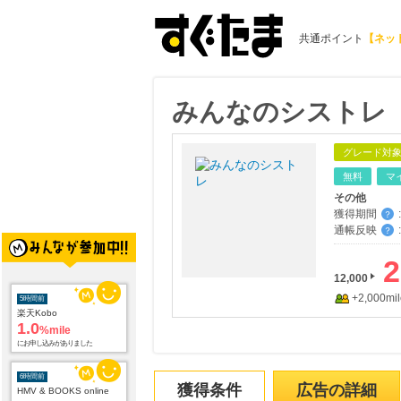
共通ポイント
【ネッ
みんなのシストレ
グレード対
無料
マ
その他
獲得期間
:
？
通帳反映
:
？
2
12,000
+2,000mil
6時間前
HMV & BOOKS online
3.0
%mile
にお申し込みがありました
11時間前
獲得条件
広告の詳細
カメラのキタムラのネットショップ