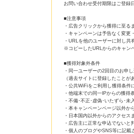
お問い合わせ受付期限はご登録日
にお申し込みがありました
15時間前
■注意事項
Ｏｉｓｉｘ（おいしっくす）
1.0
%mile
・広告クリックから獲得に至る
にお申し込みがありました
・キャンペーンは予告なく変更
・URLを他のユーザーに対し共
5時間前
楽天市場
※コピーしたURLからのキャン
2.0
%mile
にお申し込みがありました
■獲得対象外条件
5時間前
・同一ユーザーの2回目のお申し
楽天Kobo
1.0
%mile
（過去サイトに登録したことが
にお申し込みがありました
・公共WiFiをご利用し獲得条件
・他端末での同一IPからの獲得
・不備･不正･虚偽･いたずら･
・本キャンペーンページ以外か
・日本国内以外からのアクセスま
・広告主に正常な申込でないと
・個人のブログやSNS等に記載