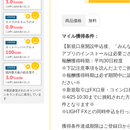
0.9
%mile
にお申し込みがありました
11時間前
商品価格
無料
ホットペッパーグルメ
100
mile
にお申し込みがありました
マイル獲得条件：
11時間前
【新規口座開設申込後、「みんな
国内最大級の総合電子書籍ストア ブックライブ
3.0
%mile
アプリのインストールは必要ご
にお申し込みがありました
報酬獲得時期：平均30日程度
※下記注意事項を読んだ上でご
11時間前
Yahoo!ショッピング
※報酬獲得時期は必ず期間中に
2.0
%mile
ださい※
にお申し込みがありました
※新規取引はFX口座・コイン
※最近参加されたキャンペー
11時間前
ンをランダムに表示していま
※4/25 10:30までに挑戦さ
Qoo10
す
3.0
%mile
件となります※
にお申し込みがありました
※LIGHT FXとの同時申込を行
14時間前
ブックオフオンライン販売
獲得条件達成期限はご登録日から
3.0
%mile