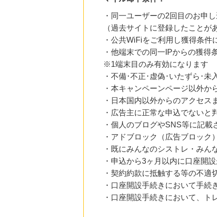
・同一ユーザーの2回目のお申し
（過去サイトに登録したことが
・公共WiFiをご利用し獲得条件
・他端末での同一IPからの獲得
※1端末目のみ有効になります
・不備･不正･虚偽･いたずら･未
・本キャンペーンページ以外か
・日本国内以外からのアクセスま
・広告主に正常な申込でないと
・個人のブログやSNS等に記載
・アドブロック（広告ブロック
・既にみんなのシストレ・みん
・申込から3ヶ月以内に口座開設
・契約約款に抵触する等の不適
・口座開設手続きにおいて手続
・口座開設手続きにおいて、ト