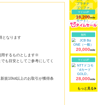
マイルUP
18,200
mile
詳細
無料
獲得となります
20,000
mile
利用するものとします※
詳細
マイルUP
までも目安としてご参考にしてく
28,000
新規10lot以上のお取引が獲得条
mile
もっと見る