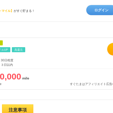
ログイン
トマイル】
がすぐ貯まる！
象
イルUP
高還元
30日程度
３日以内
0,000
e
すぐたまはアフィリエイト広告
注意事項