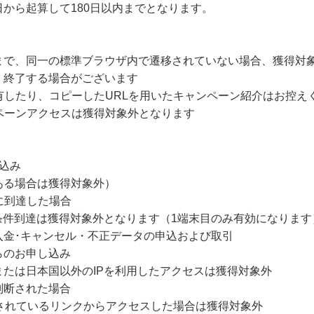
から起算して180日以内までとなります。
まで、同一の標準ブラウザ内で遷移されていない場合、獲得対
・終了する場合がございます
有したり、コピーしたURLを用いたキャンペーン紹介はお控え
ペーンアクセスは獲得対象外となります
込み
ある場合は獲得対象外）
に到達した場合
条件到達は獲得対象外となります（1端末目のみ有効になります
未入金･キャンセル・不正データの申込および取引
らのお申し込み
たは日本国以外のIPを利用したアクセスは獲得対象外
判断された場合
されているリンクからアクセスした場合は獲得対象外