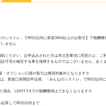
のシストレ」で90日以内に新規30lot以上のお取引】で報酬
ざいません
挑戦ください。お申込みされた方は本注意事項に同意の上、ご
認証可否が確定する事を保障するものではございません、あく
口座・オプション口座の取引は獲得対象外となります※
れた方は、新規口座開設申込後、「みんなのシストレ」で90日以内に
った場合、LIGHT FXでの報酬獲得はできなくなります※
起算して90日以内まで、