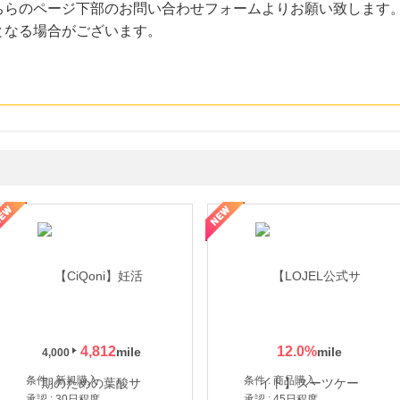
ちらのページ下部のお問い合わせフォームよりお願い致します
となる場合がございます。
年の信頼と高価買取を実現！ブランド品・貴金属の無料査定
4,812
12.0
%
4,000
条件 : 新規購入
条件 : 商品購入
承認 : 30日程度
承認 : 45日程度