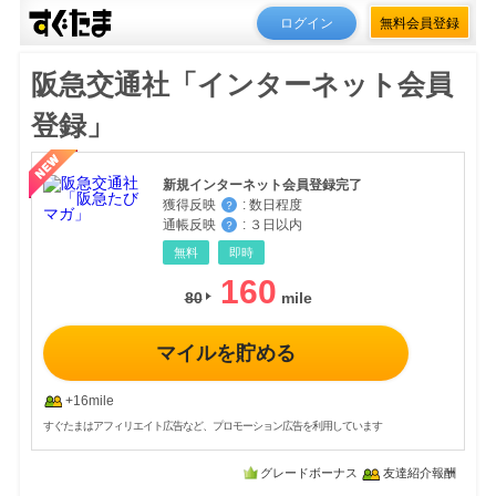
ログイン
無料会員登録
阪急交通社「インターネット会員
登録」
新規インターネット会員登録完了
獲得反映
:
数日程度
？
通帳反映
:
３日以内
？
無料
即時
160
80
マイルを貯める
+16mile
すぐたまはアフィリエイト広告など、プロモーション広告を利用しています
グレードボーナス
友達紹介報酬