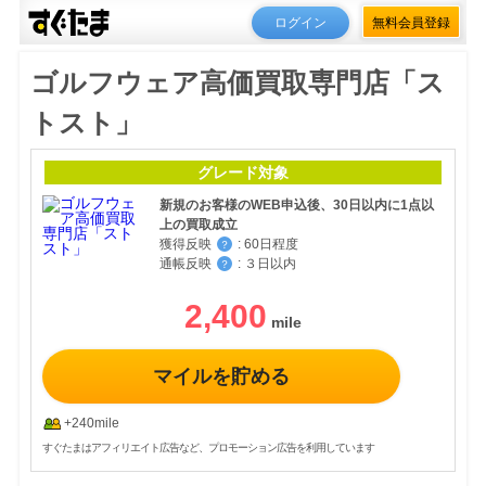
ログイン
無料会員登録
ゴルフウェア高価買取専門店「ス
トスト」
グレード対象
新規のお客様のWEB申込後、30日以内に1点以
上の買取成立
獲得反映
:
60日程度
？
通帳反映
:
３日以内
？
2,400
マイルを貯める
+240mile
すぐたまはアフィリエイト広告など、プロモーション広告を利用しています