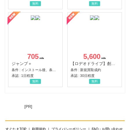
無料
無料
705
5,600
ジャンプ＋
【ロデオドライブ】創業70年の信頼と高価買取を実現！ブランド品・貴金属の無料査定
条件 : インストール後、条件達成
条件 : 新規買取成約
承認 : 1日程度
承認 : 30日程度
無料
無料
[PR]
すぐたまTOP
利用規約
プライバシーポリシー
FAQ・お問い合わせ