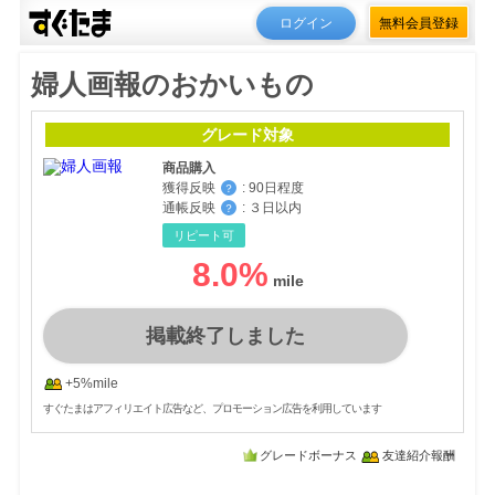
ログイン
無料会員登録
婦人画報のおかいもの
グレード対象
商品購入
獲得反映
:
90日程度
？
通帳反映
:
３日以内
？
リピート可
8.0
%
掲載終了しました
+5%mile
すぐたまはアフィリエイト広告など、プロモーション広告を利用しています
グレードボーナス
友達紹介報酬