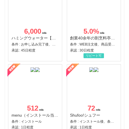
6,000
5.0
%
ハミングウォーター【販売代理店】
創業40余年の割烹料亭千賀監修【おせちの千賀屋】おもてなし参道本店
条件 : お申し込み完了後、決済登録完了と1ヶ月以内のサーバー初回設置。
条件 : WEB注文後、商品受け取り+入金確認時点
承認 : 45日程度
承認 : 30日程度
リピート可
512
72
menu（インストール当日に指定のクーポンコード経由で1,500円（税込）以上の初回注文完了）（Android）
Shufoo!シュフー
条件 : インストール
条件 : インストール後、条件達成
承認 : 1日程度
承認 : 1日程度