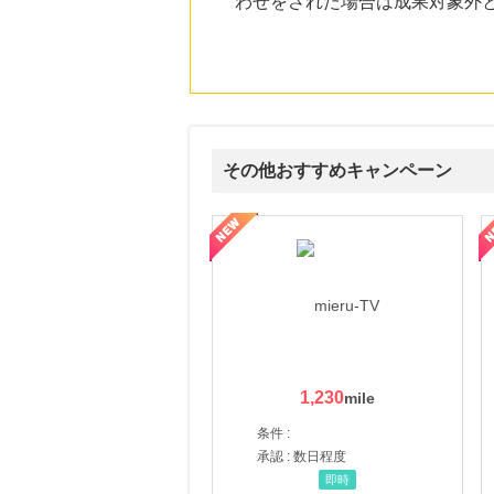
わせをされた場合は成果対象外
にお申し込みがありました
8時間前
Yahoo!ショッピング
2.0
%mile
にお申し込みがありました
11時間前
ブックオフオンライン販売
その他おすすめキャンペーン
3.0
%mile
にお申し込みがありました
ni】妊活期のための葉酸サプリ
【LOJEL公式サイト】スーツケース・バッグ
【ロデオドライブ】創業70
1時間前
Rakuten Fashion(楽天ファッション)
4.5
%mile
にお申し込みがありました
1,230
条件 :
承認 : 数日程度
即時