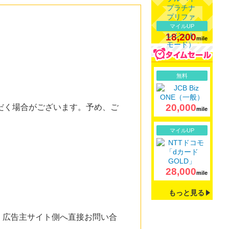
マイルUP
18,200
mile
詳細
無料
20,000
だく場合がございます。予め、ご
mile
詳細
マイルUP
28,000
mile
もっと見る
。広告主サイト側へ直接お問い合