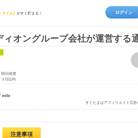
ログイン
トマイル】
がすぐ貯まる！
ディオングループ会社が運営する
象
90日程度
３日以内
%
すぐたまはアフィリエイト広告
注意事項