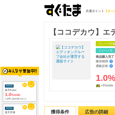
共通ポイント
【ネッ
【ココデカウ】エ
グレード対
リピート可
商品購入完了
獲得期間
:
？
通帳反映
:
？
1.0
+5%mile
2時間前
楽天Kobo
1.0
%mile
にお申し込みがありました
2時間前
獲得条件
広告の詳細
楽天市場