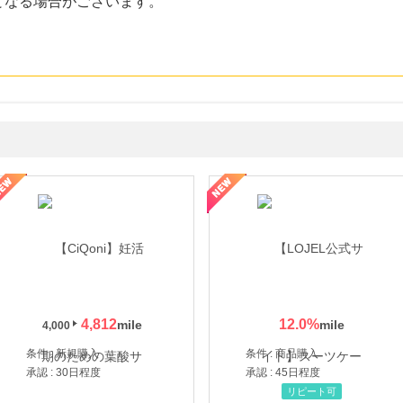
となる場合がございます。
年の信頼と高価買取を実現！ブランド品・貴金属の無料査定
4,812
12.0
%
4,000
条件 : 新規購入
条件 : 商品購入
承認 : 30日程度
承認 : 45日程度
リピート可