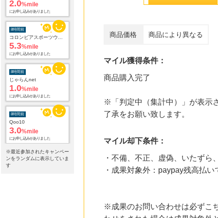
2.0
%mile
にお申し込みがありました
8時間前
商品価格
商品により異なる
コロンビアスポーツウェア 公式サイト
5.3
%mile
にお申し込みがありました
マイル獲得条件：
8時間前
商品購入完了
じゃらんnet
1.0
%mile
にお申し込みがありました
※「判定中（集計中）」が表示さ
了承をお願い致します。
8時間前
Qoo10
3.0
%mile
にお申し込みがありました
マイル却下条件：
※最近参加されたキャンペー
・不備、不正、虚偽、いたずら
8時間前
ンをランダムに表示していま
国内最大級の総合電子書籍ストア ブックライブ
す
・成果対象外：paypay残高払
3.0
%mile
にお申し込みがありました
8時間前
※成果のお問い合わせは必ずこ
カスミ・マルエツのネットスーパー オンラインデリバリー
2.0
%mile