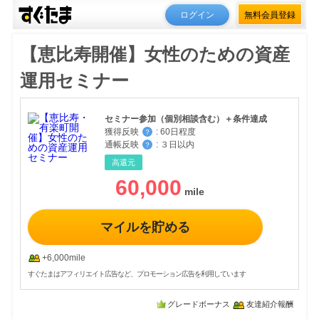
ログイン
無料会員登録
【恵比寿開催】女性のための資産
運用セミナー
セミナー参加（個別相談含む）＋条件達成
獲得反映
:
60日程度
？
通帳反映
:
３日以内
？
高還元
60,000
マイルを貯める
+6,000mile
すぐたまはアフィリエイト広告など、プロモーション広告を利用しています
グレードボーナス
友達紹介報酬