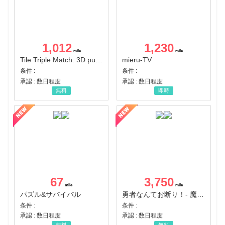
1,012
1,230
Tile Triple Match: 3D puzzle
mieru-TV
条件 :
条件 :
承認 : 数日程度
承認 : 数日程度
無料
即時
67
3,750
パズル&サバイバル
勇者なんてお断り！- 魔王の力で異世界征服
条件 :
条件 :
承認 : 数日程度
承認 : 数日程度
無料
無料