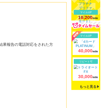
マイルUP
18,200
mile
詳細
マイルUP
定結果報告の電話対応をされた方
40,000
mile
詳細
リピート可
30,000
mile
もっと見る