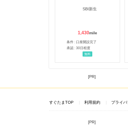
1,430
条件 : 口座開設完了
承認 : 30日程度
無料
[PR]
すぐたまTOP
利用規約
プライバ
[PR]