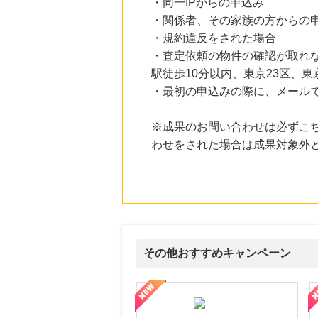
・同一IPからの申込み
・関係者、その家族の方からの
・規約違反をされた場合
・査定依頼の物件の確認が取れ
駅徒歩10分以内、東京23区、
・最初の申込みの際に、メール
※成果のお問い合わせは必ずこ
わせをされた場合は成果対象外
その他おすすめキャンペーン
ルナ ファミリーコース
ギフ活
三井シ