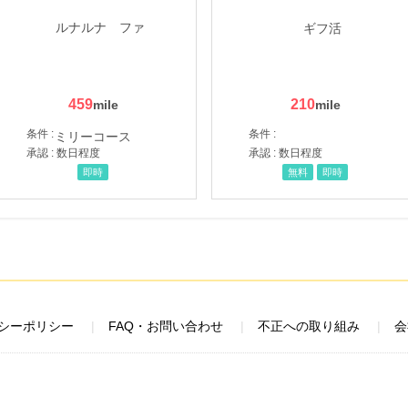
459
210
条件 :
条件 :
承認 : 数日程度
承認 : 数日程度
即時
無料
即時
シーポリシー
FAQ・お問い合わせ
不正への取り組み
会