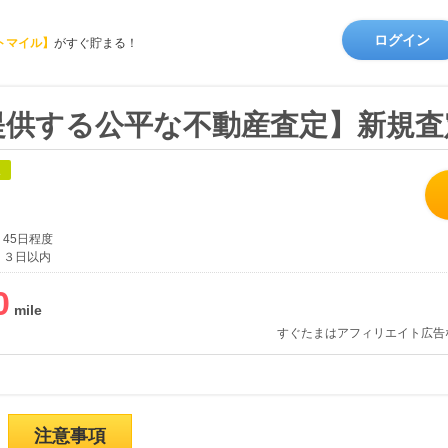
ログイン
トマイル】
がすぐ貯まる！
提供する公平な不動産査定】新規査
象
45日程度
３日以内
0
すぐたまはアフィリエイト広告
注意事項