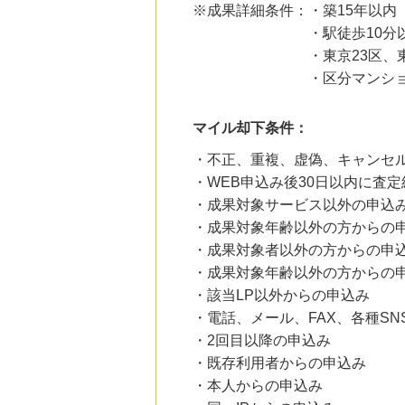
にお申し込みがありました
※成果詳細条件：・築15年以内
・駅徒歩10分以
19時間前
楽天ブックス
・東京23区、東京都下（
1.0
%mile
・区分マンション（
にお申し込みがありました
23時間前
マイル却下条件：
ファンケルオンライン
15.0
%mile
・不正、重複、虚偽、キャンセ
にお申し込みがありました
・WEB申込み後30日以内に査
1時間前
・成果対象サービス以外の申込
Qoo10
1.9
%mile
・成果対象年齢以外の方からの
にお申し込みがありました
・成果対象者以外の方からの申
・成果対象年齢以外の方からの
1時間前
Yahoo!ショッピング
・該当LP以外からの申込み
2.0
%mile
・電話、メール、FAX、各種S
にお申し込みがありました
・2回目以降の申込み
・既存利用者からの申込み
・本人からの申込み