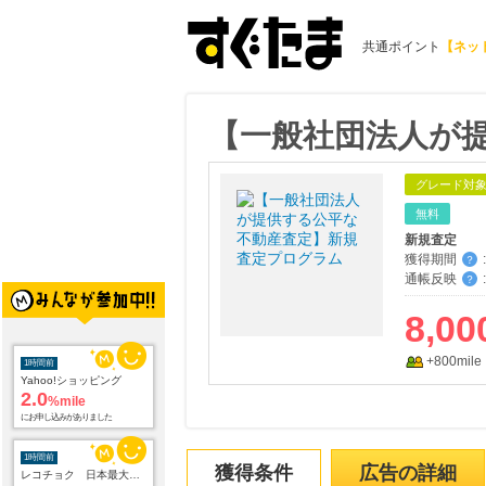
共通ポイント
【ネッ
【一般社団法人が
グレード対
無料
新規査定
獲得期間
:
？
通帳反映
:
？
8,00
1時間前
+800mile
Yahoo!ショッピング
2.0
%mile
にお申し込みがありました
1時間前
レコチョク 日本最大級の音楽配信サイト
獲得条件
広告の詳細
2.0