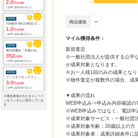
%mile
にお申し込みがありました
1時間前
商品価格
ー
TOWER RECORDS ONLINE
1.0
%mile
にお申し込みがありました
マイル獲得条件：
1時間前
海洋深層水「天海の水」3種類お試しセット
新規査定
352
mile
※一般社団法人が提供する公平な
にお申し込みがありました
が成果対象となります。
4時間前
※お一人様1回のみの成果となり
ブックオフオンライン販売
3.0
※物件査定が複数件の場合、成
%mile
にお申し込みがありました
▼成果の流れ
※最近参加されたキャンペー
10時間前
ンをランダムに表示していま
Sony Music Shop
WEB申込み⇒申込み内容確認
す
1.5
%mile
※WEB申込みではなく、電話申
にお申し込みがありました
※成果対象サービス：一般社団
19時間前
※成果対象年齢：20歳以上の方
楽天市場
2.0
※成果対象者：成果詳細条件に
%mile