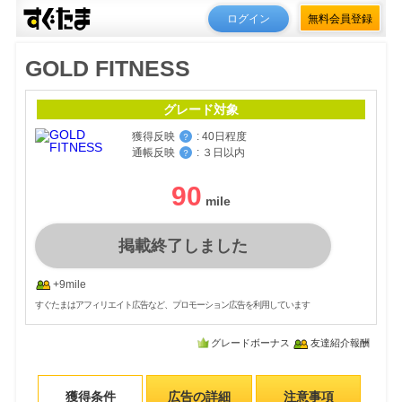
ログイン
無料会員登録
GOLD FITNESS
グレード対象
獲得反映
:
40日程度
？
通帳反映
:
３日以内
？
90
掲載終了しました
+9mile
すぐたまはアフィリエイト広告など、プロモーション広告を利用しています
グレードボーナス
友達紹介報酬
獲得条件
広告の詳細
注意事項