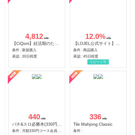
4,812
12.0
%
【CiQoni】妊活期のための葉酸サプリ
【LOJEL公式サイト】スーツケース・バッグ
条件 : 新規購入
条件 : 商品購入
承認 : 30日程度
承認 : 45日程度
リピート可
440
336
パチ&スロ必勝本(330円コース)
Tile Mahjong Classic
条件 : 月額330円コース会員登録完了
条件 :