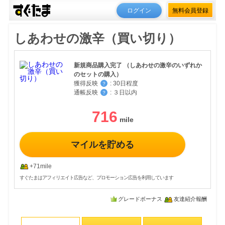
ログイン
無料会員登録
しあわせの激辛（買い切り）
新規商品購入完了 （しあわせの激辛のいずれか
のセットの購入）
獲得反映
:
30日程度
？
通帳反映
:
３日以内
？
716
マイルを貯める
+71mile
すぐたまはアフィリエイト広告など、プロモーション広告を利用しています
グレードボーナス
友達紹介報酬