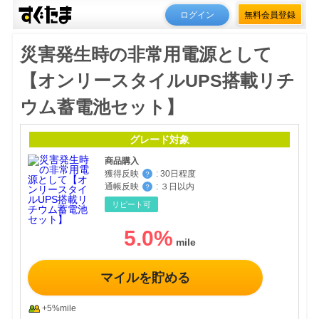
ログイン
無料会員登録
災害発生時の非常用電源として
【オンリースタイルUPS搭載リチ
ウム蓄電池セット】
グレード対象
商品購入
獲得反映
:
30日程度
？
通帳反映
:
３日以内
？
リピート可
5.0
%
マイルを貯める
+5%mile