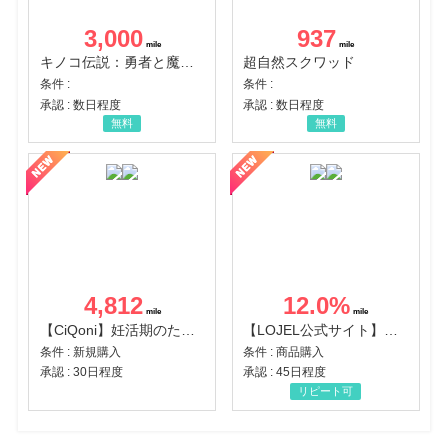
3,000
937
キノコ伝説：勇者と魔法のランプ
超自然スクワッド
条件 :
条件 :
承認 : 数日程度
承認 : 数日程度
無料
無料
4,812
12.0
%
【CiQoni】妊活期のための葉酸サプリ
【LOJEL公式サイト】スーツケース・バッグ
条件 : 新規購入
条件 : 商品購入
承認 : 30日程度
承認 : 45日程度
リピート可