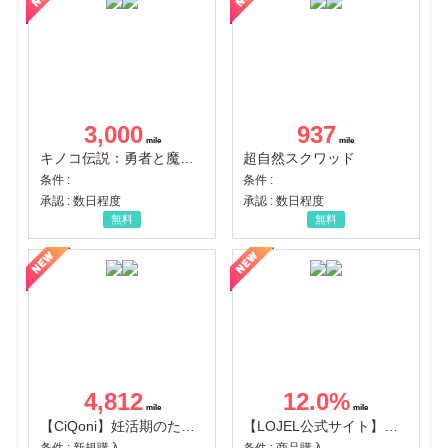
3,000
937
キノコ伝説：勇者と魔法のランプ
超自然スクワッド
条件 :
条件 :
承認 : 数日程度
承認 : 数日程度
無料
無料
4,812
12.0
%
【CiQoni】妊活期のための葉酸サプリ
【LOJEL公式サイト】スーツケース・バッグ
条件 : 新規購入
条件 : 商品購入