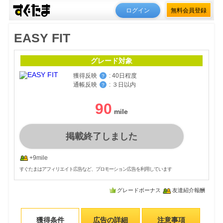
ログイン
無料会員登録
EASY FIT
グレード対象
獲得反映
:
40日程度
？
通帳反映
:
３日以内
？
90
掲載終了しました
+9mile
すぐたまはアフィリエイト広告など、プロモーション広告を利用しています
グレードボーナス
友達紹介報酬
獲得条件
広告の詳細
注意事項