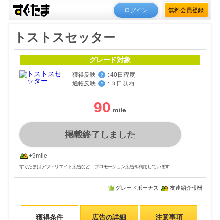
ログイン
無料会員登録
トストスセッター
グレード対象
獲得反映
:
40日程度
？
通帳反映
:
３日以内
？
90
掲載終了しました
+9mile
すぐたまはアフィリエイト広告など、プロモーション広告を利用しています
グレードボーナス
友達紹介報酬
獲得条件
広告の詳細
注意事項