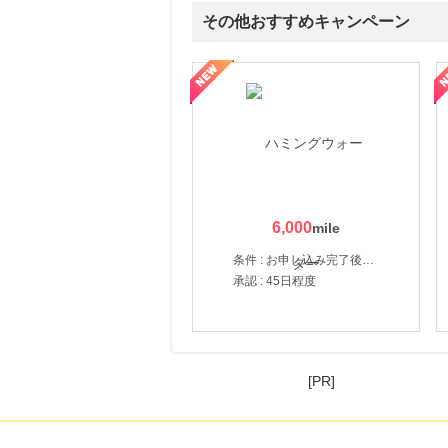
その他おすすめキャンペーン
賀監修【おせちの千賀屋】おもてなし参道本店
SBI新生銀行「口座開設」
6,000
条件 : お申し込み完了後、決済登録完了と1ヶ月以内のサーバー初回設置。
承認 : 45日程度
[PR]