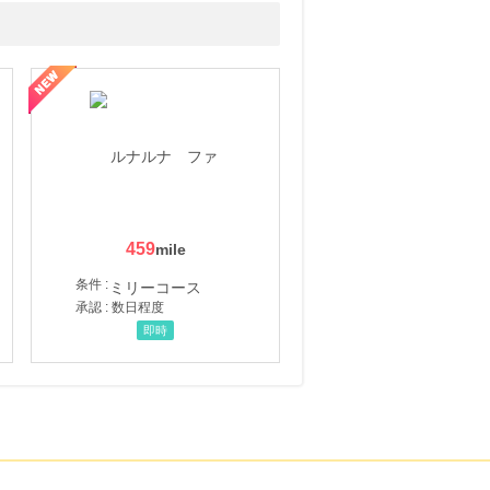
459
条件 :
承認 : 数日程度
即時