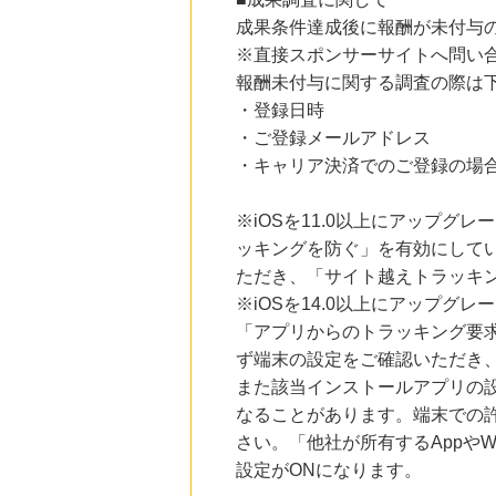
24時間前
成果条件達成後に報酬が未付与
楽天ブックス
※直接スポンサーサイトへ問い
1.0
%mile
にお申し込みがありました
報酬未付与に関する調査の際は
・登録日時
24時間前
・ご登録メールアドレス
楽天市場
2.0
%mile
・キャリア決済でのご登録の場
にお申し込みがありました
6時間前
※iOSを11.0以上にアップグレ
Pontaリサーチ（お試しアンケート回答）
ッキングを防ぐ」を有効にして
54
mile
にお申し込みがありました
ただき、「サイト越えトラッキン
※iOSを14.0以上にアップ
6時間前
Yahoo!ショッピング
「アプリからのトラッキング要
2.0
%mile
ず端末の設定をご確認いただき
にお申し込みがありました
また該当インストールアプリの
なることがあります。端末での
さい。「他社が所有するAppや
設定がONになります。