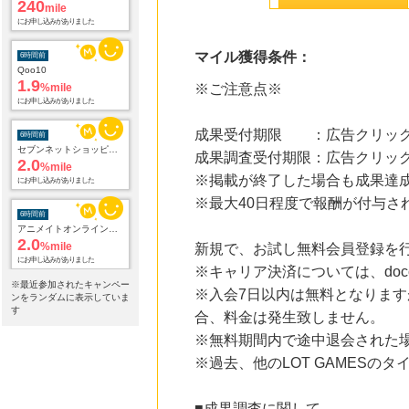
6時間前
Qoo10
マイル獲得条件：
1.9
%mile
にお申し込みがありました
※ご注意点※
6時間前
セブンネットショッピング(セブン-イレブン受取なら送料無料)
成果受付期限 ：広告クリック
2.0
%mile
成果調査受付期限：広告クリック
にお申し込みがありました
※掲載が終了した場合も成果達
6時間前
※最大40日程度で報酬が付与さ
アニメイトオンラインショップ
2.0
%mile
にお申し込みがありました
新規で、お試し無料会員登録を
6時間前
※キャリア決済については、doc
じゃらんnet
※最近参加されたキャンペー
※入会7日以内は無料となります
1.0
ンをランダムに表示していま
%mile
す
にお申し込みがありました
合、料金は発生致しません。
※無料期間内で途中退会された
6時間前
※過去、他のLOT GAMES
レコチョク 日本最大級の音楽配信サイト
2.0
%mile
にお申し込みがありました
■成果調査に関して