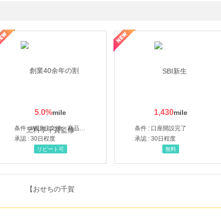
ルナルナ ファミリーコース
5.0
%
1,430
条件 : WEB注文後、商品受け取り+入金確認時点
条件 : 口座開設完了
承認 : 30日程度
承認 : 30日程度
リピート可
無料