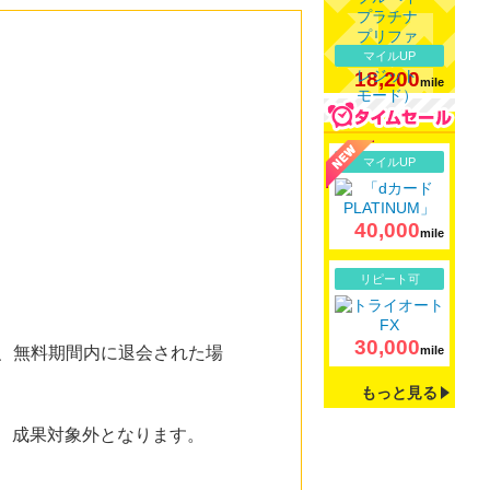
マイルUP
18,200
mile
詳細
マイルUP
40,000
mile
詳細
リピート可
30,000
た、無料期間内に退会された場
mile
もっと見る
は、成果対象外となります。