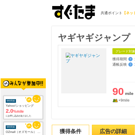
共通ポイント
【ネッ
ヤギヤギジャンプ
グレード対
獲得期間
:
？
通帳反映
:
？
90
6時間前
Yahoo!ショッピング
+9mile
2.0
%mile
にお申し込みがありました
6時間前
OZmall（オズモール） グルメ予約
240
mile
獲得条件
広告の詳細
にお申し込みがありました