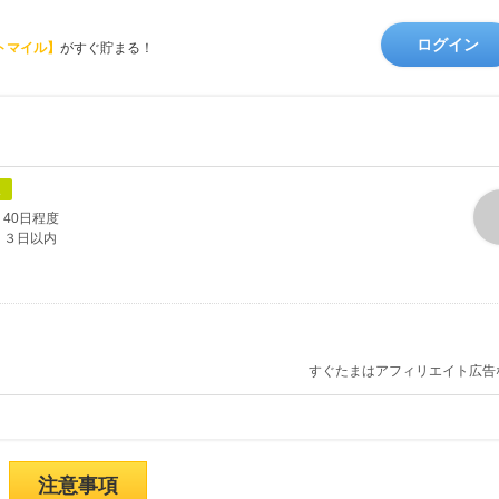
ログイン
トマイル】
がすぐ貯まる！
象
40日程度
３日以内
すぐたまはアフィリエイト広告
注意事項