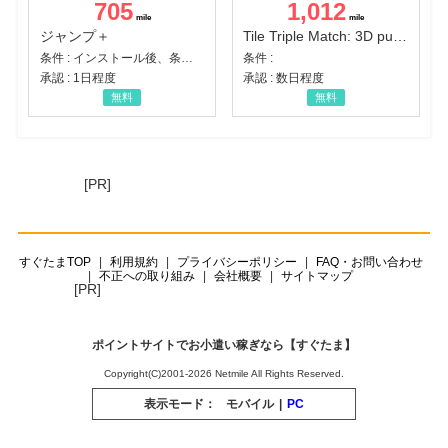
705
1,012
ジャンプ＋
Tile Triple Match: 3D puzzle
条件 : インストール後、条件達成
条件 :
承認 : 1日程度
承認 : 数日程度
無料
無料
[PR]
すぐたまTOP
利用規約
プライバシーポリシー
FAQ・お問い合わせ
不正への取り組み
会社概要
サイトマップ
[PR]
ポイントサイトでお小遣い稼ぎなら【すぐたま】
Copyright(C)2001-2026 Netmile All Rights Reserved.
表示モード：
モバイル
|
PC