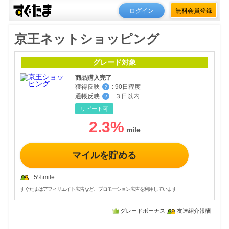
ログイン
無料会員登録
京王ネットショッピング
グレード対象
商品購入完了
獲得反映
:
90日程度
？
通帳反映
:
３日以内
？
リピート可
2.3
%
マイルを貯める
+5%mile
すぐたまはアフィリエイト広告など、プロモーション広告を利用しています
グレードボーナス
友達紹介報酬