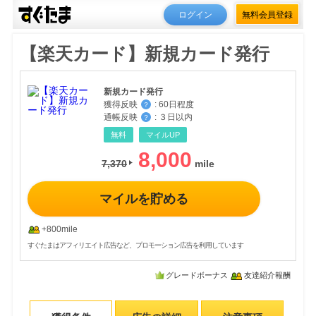
ログイン
無料会員登録
【楽天カード】新規カード発行
新規カード発行
獲得反映
:
60日程度
？
通帳反映
:
３日以内
？
無料
マイルUP
8,000
7,370
マイルを貯める
+800mile
すぐたまはアフィリエイト広告など、プロモーション広告を利用しています
グレードボーナス
友達紹介報酬