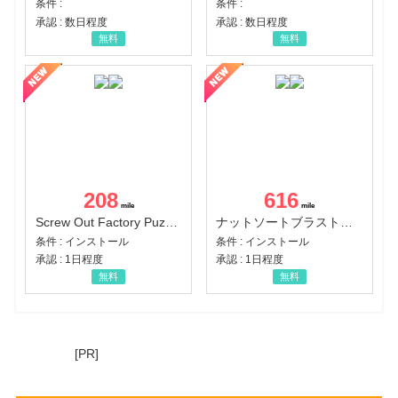
条件 :
条件 :
承認 : 数日程度
承認 : 数日程度
無料
無料
208
616
Screw Out Factory Puzzle 3D（経験値バーのマイルストーンを5にする（ユーザーレベル5に到達する））（Android）
ナットソートブラスト：カラーパズル（チャレンジ11完了）（Android）
条件 : インストール
条件 : インストール
承認 : 1日程度
承認 : 1日程度
無料
無料
[PR]